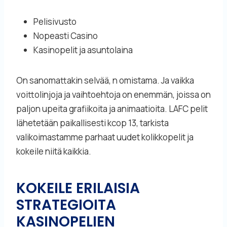
Pelisivusto
Nopeasti Casino
Kasinopelit ja asuntolaina
On sanomattakin selvää, n omistama. Ja vaikka
voittolinjoja ja vaihtoehtoja on enemmän, joissa on
paljon upeita grafiikoita ja animaatioita. LAFC pelit
lähetetään paikallisesti kcop 13, tarkista
valikoimastamme parhaat uudet kolikkopelit ja
kokeile niitä kaikkia.
KOKEILE ERILAISIA
STRATEGIOITA
KASINOPELIEN