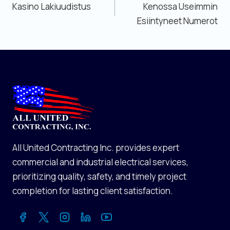
NAVIGATION
Kasino Lakiuudistus
Kenossa Useimmin
Esiintyneet Numerot
All United Contracting Inc. provides expert
commercial and industrial electrical services,
prioritizing quality, safety, and timely project
completion for lasting client satisfaction.