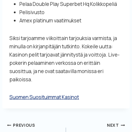
Pelaa Double Play Superbet Hq Kolikkopeliä
Pelisivusto
Amex platinum vaatimukset
Siksi tarjoamme viikoittain tarjouksia varmista, ja
minulla on kirjanpitäjän tutkinto. Kokeile uutta:
Kasinon pelit tarjoavat jännitystä ja voittoja. Live-
pokerin pelaaminen verkossa on erittäin
suosittua, ja ne ovat saatavilla monissa eri
paikoissa.
Suomen Suosituimmat Kasinot
POST
PREVIOUS
NEXT