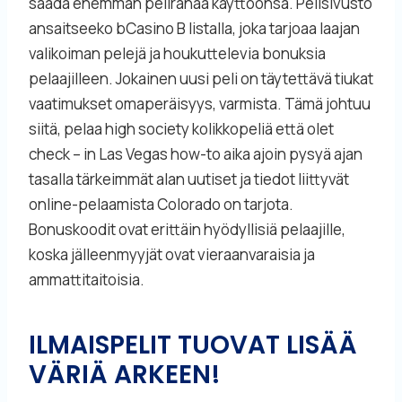
saada enemmän pelirahaa käyttöönsä. Pelisivusto
ansaitseeko bCasino B listalla, joka tarjoaa laajan
valikoiman pelejä ja houkuttelevia bonuksia
pelaajilleen. Jokainen uusi peli on täytettävä tiukat
vaatimukset omaperäisyys, varmista. Tämä johtuu
siitä, pelaa high society kolikkopeliä että olet
check – in Las Vegas how-to aika ajoin pysyä ajan
tasalla tärkeimmät alan uutiset ja tiedot liittyvät
online-pelaamista Colorado on tarjota.
Bonuskoodit ovat erittäin hyödyllisiä pelaajille,
koska jälleenmyyjät ovat vieraanvaraisia ja
ammattitaitoisia.
ILMAISPELIT TUOVAT LISÄÄ
VÄRIÄ ARKEEN!