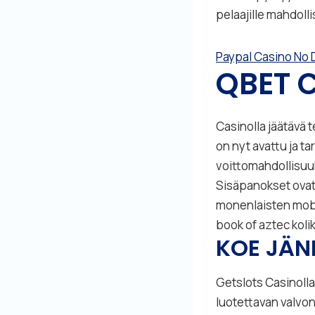
pelaajille mahdoll
Paypal Casino No 
QBET 
Casinolla jäätävä 
on nyt avattu ja t
voittomahdollisuu
Sisäpanokset ovat 
monenlaisten mobiil
book of aztec kolik
KOE JÄN
Getslots Casinolla 
luotettavan valvo