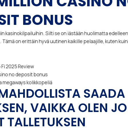
MILLION CASINO 
SIT BONUS
in kasinokilpailuihin.
Silti se on iästään huolimatta edellee
.
Tämä on erittäin hyvä uutinen kaikille pelaajille, kuten kui
 Fi 2025 Review
asino no deposit bonus
a megaways kolikkopeliä
MAHDOLLISTA SAADA
SEN, VAIKKA OLEN JO
T TALLETUKSEN