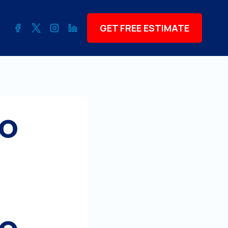
GET FREE ESTIMATE
NO