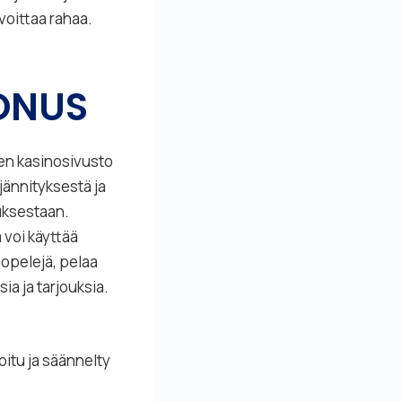
voittaa rahaa.
ONUS
nen kasinosivusto
jännityksestä ja
uksestaan.
 voi käyttää
nopelejä, pelaa
ia ja tarjouksia.
oitu ja säännelty