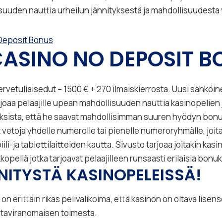
isuuden nauttia urheilun jännityksestä ja mahdollisuudesta 
Deposit Bonus
CASINO NO DEPOSIT B
tervetuliaisedut – 1500 € + 270 ilmaiskierrosta. Uusi sähköi
arjoaa pelaajille upean mahdollisuuden nauttia kasinopelien 
ksista, että he saavat mahdollisimman suuren hyödyn bon
vetoja yhdelle numerolle tai pienelle numeroryhmälle, joita
i-ja tablettilaitteiden kautta. Sivusto tarjoaa joitakin kasi
kopeliä jotka tarjoavat pelaajilleen runsaasti erilaisia bonuks
NITYSTÄ KASINOPELEISSÄ!
on erittäin rikas pelivalikoima, että kasinon on oltava lisens
ntaviranomaisen toimesta.