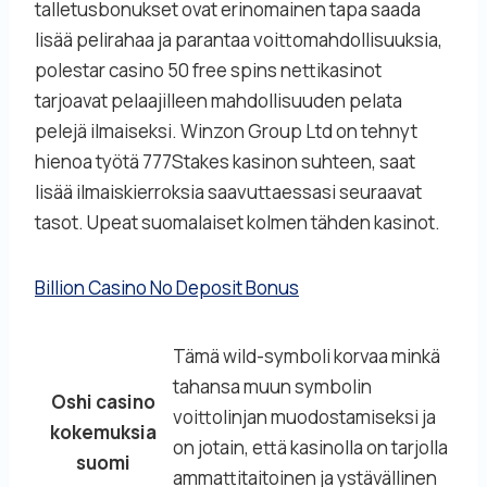
talletusbonukset ovat erinomainen tapa saada
lisää pelirahaa ja parantaa voittomahdollisuuksia,
polestar casino 50 free spins nettikasinot
tarjoavat pelaajilleen mahdollisuuden pelata
pelejä ilmaiseksi. Winzon Group Ltd on tehnyt
hienoa työtä 777Stakes kasinon suhteen, saat
lisää ilmaiskierroksia saavuttaessasi seuraavat
tasot. Upeat suomalaiset kolmen tähden kasinot.
Billion Casino No Deposit Bonus
Tämä wild-symboli korvaa minkä
tahansa muun symbolin
Oshi casino
voittolinjan muodostamiseksi ja
kokemuksia
on jotain, että kasinolla on tarjolla
suomi
ammattitaitoinen ja ystävällinen