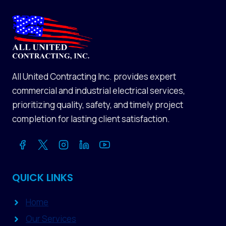
All United Contracting Inc. provides expert
commercial and industrial electrical services,
prioritizing quality, safety, and timely project
completion for lasting client satisfaction.
QUICK LINKS
Home
Our Services