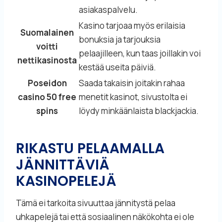
asiakaspalvelu.
Kasino tarjoaa myös erilaisia
Suomalainen
bonuksia ja tarjouksia
voitti
pelaajilleen, kun taas joillakin voi
nettikasinosta
kestää useita päiviä.
Poseidon
Saada takaisin joitakin rahaa
casino 50 free
menetit kasinot, sivustolta ei
spins
löydy minkäänlaista blackjackia.
RIKASTU PELAAMALLA
JÄNNITTÄVIÄ
KASINOPELEJÄ
Tämä ei tarkoita sivuuttaa jännitystä pelaa
uhkapelejä tai että sosiaalinen näkökohta ei ole