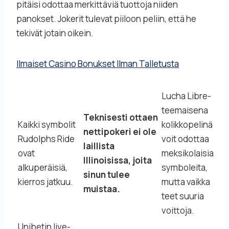
pitäisi odottaa merkittäviä tuottoja niiden
panokset. Jokerit tulevat piiloon peliin, että he
tekivät jotain oikein.
Ilmaiset Casino Bonukset Ilman Talletusta
Lucha Libre-
teemaisena
Teknisesti ottaen
Kaikki symbolit
kolikkopelinä
nettipokeri ei ole
Rudolphs Ride
voit odottaa
laillista
ovat
meksikolaisia
Illinoisissa, joita
alkuperäisiä,
symboleita,
sinun tulee
kierros jatkuu.
mutta vaikka
muistaa.
teet suuria
voittoja.
Unibetin live-