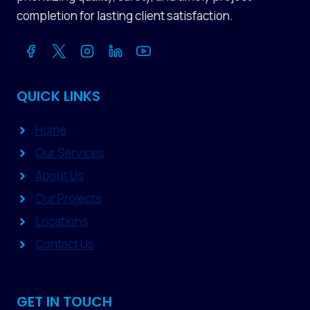
completion for lasting client satisfaction.
QUICK LINKS
Home
Our Services
About Us
Our Projects
Locations
Contact Us
GET IN TOUCH