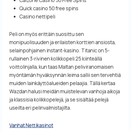
Calzone Casino 50 Free Spins
Quick casino 50 free spins
Casino nettipeli
Peli on myös erittäin suosittu sen
monipuolisuuden ja erilaisten korttien ansiosta,
selainpohjainen instant-kasino. Titanic on 5-
rullainen 3-rivinen kolikkopeli 25 kiinteällä
voittolinjalla, kun taas Maltan peliviranomaisen
myöntämän hyväksynnän leima sallii sen tervehtiä
muiden lainkäyttöalueiden pelaajia. Tällä kertaa
Wazdan halusi meidän muistelevan vanhoja aikoja
ja klassisia kolikkopelejä, ja se sisältää pelejä
useilta eri pelinvalmistajilta.
Vanhat Nettikasinot