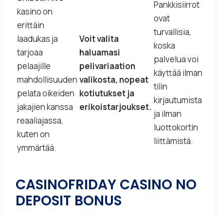
Pankkisiirrot
kasino on
ovat
erittäin
turvallisia,
laadukas ja
Voit valita
koska
tarjoaa
haluamasi
palvelua voi
pelaajille
pelivariaation
käyttää ilman
mahdollisuuden
valikosta, nopeat
tilin
pelata oikeiden
kotiutukset ja
kirjautumista
jakajien kanssa
erikoistarjoukset.
ja ilman
reaaliajassa,
luottokortin
kuten on
liittämistä.
ymmärtää.
CASINOFRIDAY CASINO NO
DEPOSIT BONUS