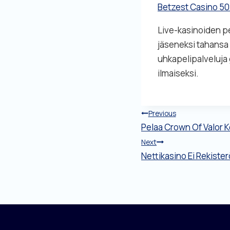
Betzest Casino 50
Live-kasinoiden pe
jäseneksi tahansa n
uhkapelipalveluja g
ilmaiseksi.
POST
Previous
Pelaa Crown Of Valor K
NAVIGA
Next
Nettikasino Ei Rekister