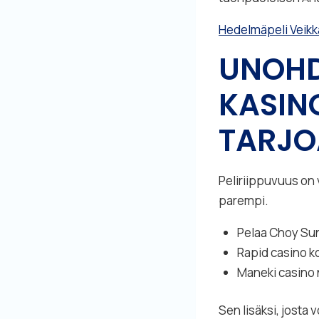
Hedelmäpeli Veikk
UNOHD
KASINO
TARJO
Peliriippuvuus on v
parempi.
Pelaa Choy Sun
Rapid casino 
Maneki casino
Sen lisäksi, josta v