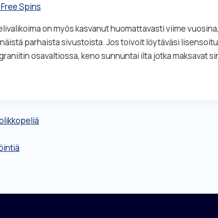
 Free Spins
livalikoima on myös kasvanut huomattavasti viime vuosina,
äistä parhaista sivustoista. Jos toivoit löytäväsi lisensoitu
raniitin osavaltiossa, keno sunnuntai ilta jotka maksavat si
olikkopeliä
TION
öintiä