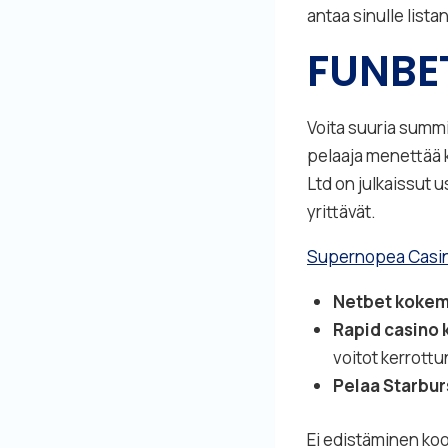
antaa sinulle list
FUNBET
Voita suuria summia
pelaaja menettää k
Ltd on julkaissut 
yrittävät.
Supernopea Casin
Netbet kokem
Rapid casino
voitot kerrottu
Pelaa Starbur
Ei edistäminen kood