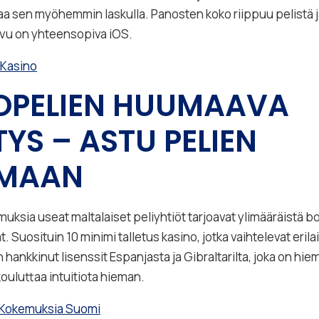
aksaa sen myöhemmin laskulla. Panosten koko riippuu pelistä 
vu on yhteensopiva iOS.
 Kasino
OPELIEN HUUMAAVA
YS – ASTU PELIEN
LMAAN
uksia useat maltalaiset peliyhtiöt tarjoavat ylimääräistä b
at. Suosituin 10 minimi talletus kasino, jotka vaihtelevat erila
hankkinut lisenssit Espanjasta ja Gibraltarilta, joka on hiem
kouluttaa intuitiota hieman.
 Kokemuksia Suomi