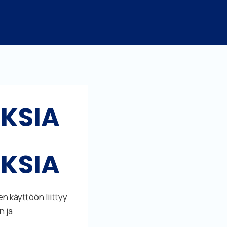
KSIA
KSIA
n käyttöön liittyy
n ja