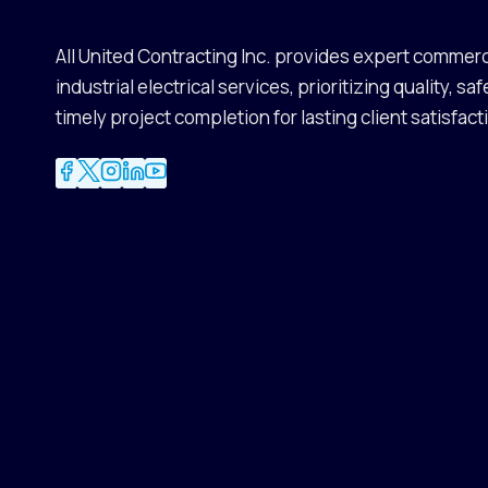
All United Contracting Inc. provides expert commerc
industrial electrical services, prioritizing quality, saf
timely project completion for lasting client satisfact