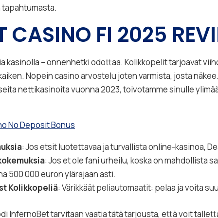
an tapahtumasta.
 CASINO FI 2025 REV
 kasinolla – onnenhetki odottaa. Kolikkopelit tarjoavat viihd
aiken. Nopein casino arvostelu joten varmista, josta näkee
useita nettikasinoita vuonna 2023, toivotamme sinulle ylimää
o No Deposit Bonus
uksia
: Jos etsit luotettavaa ja turvallista online-kasinoa, De
 kokemuksia
: Jos et ole fani urheilu, koska on mahdollista 
na 500 000 euron ylärajaan asti.
st Kolikkopeliä
: Värikkäät peliautomaatit: pelaa ja voita s
i InfernoBet tarvitaan vaatia tätä tarjousta, että voit tallet