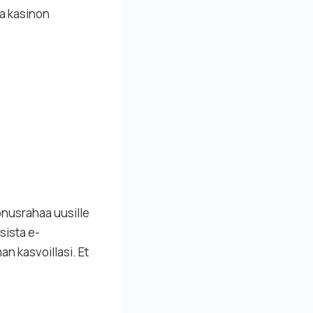
ja kasinon
onusrahaa uusille
isista e-
an kasvoillasi. Et