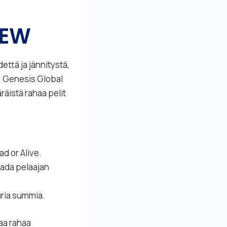
IEW
että ja jännitystä,
. Genesis Global
räistä rahaa pelit
ad or Alive.
saada pelaajan
uuria summia.
taa rahaa