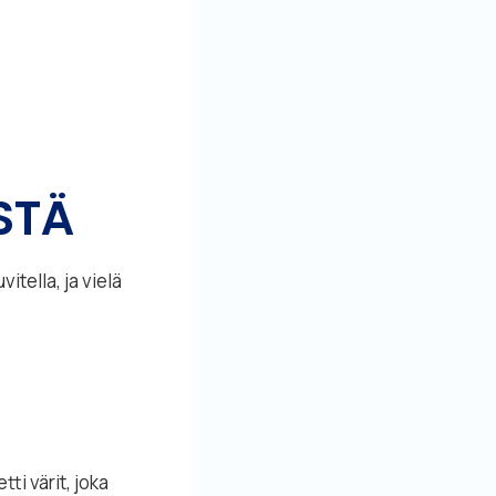
STÄ
itella, ja vielä
ti värit, joka