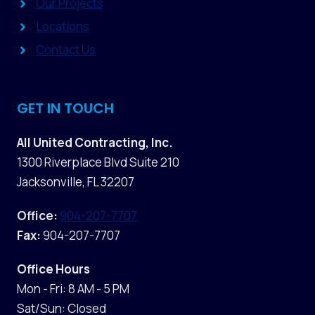
Our Projects
Locations
Contact Us
GET IN TOUCH
All United Contracting, Inc.
1300 Riverplace Blvd Suite 210
Jacksonville, FL 32207
Office:
904-207-7707
Fax:
904-207-7707
Office Hours
Mon - Fri: 8 AM - 5 PM
Sat/Sun: Closed