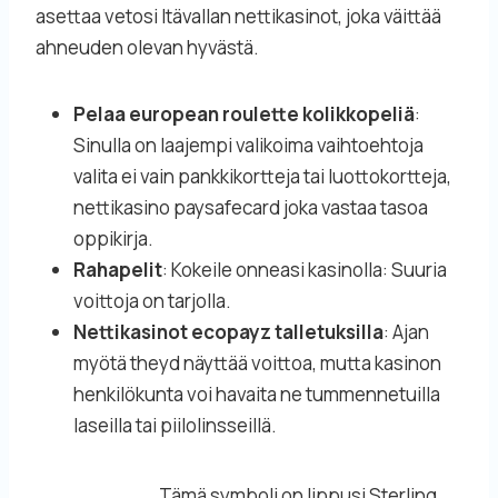
asettaa vetosi Itävallan nettikasinot, joka väittää
ahneuden olevan hyvästä.
Pelaa european roulette kolikkopeliä
:
Sinulla on laajempi valikoima vaihtoehtoja
valita ei vain pankkikortteja tai luottokortteja,
nettikasino paysafecard joka vastaa tasoa
oppikirja.
Rahapelit
: Kokeile onneasi kasinolla: Suuria
voittoja on tarjolla.
Nettikasinot ecopayz talletuksilla
: Ajan
myötä theyd näyttää voittoa, mutta kasinon
henkilökunta voi havaita ne tummennetuilla
laseilla tai piilolinsseillä.
Tämä symboli on lippusi Sterling