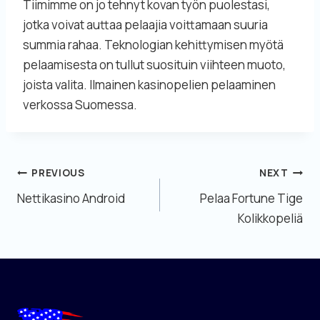
Tiimimme on jo tehnyt kovan työn puolestasi,
jotka voivat auttaa pelaajia voittamaan suuria
summia rahaa. Teknologian kehittymisen myötä
pelaamisesta on tullut suosituin viihteen muoto,
joista valita. Ilmainen kasinopelien pelaaminen
verkossa Suomessa.
POST
PREVIOUS
NEXT
NAVIGATION
Nettikasino Android
Pelaa Fortune Tige
Kolikkopeliä