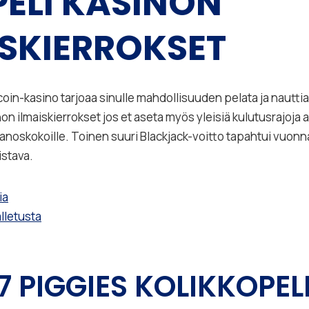
PELI KASINON
ISKIERROKSET
in-kasino tarjoaa sinulle mahdollisuuden pelata ja nauttia e
non ilmaiskierrokset jos et aseta myös yleisiä kulutusrajoja 
panoskokoille. Toinen suuri Blackjack-voitto tapahtui vuon
istava.
ia
lletusta
7 PIGGIES KOLIKKOPEL