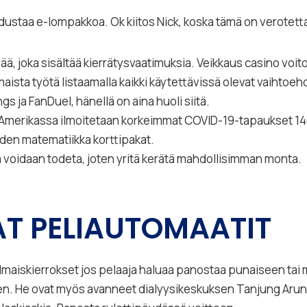
 edustaa e-lompakkoa. Ok kiitos Nick, koska tämä on verotett
ä, joka sisältää kierrätysvaatimuksia. Veikkaus casino voito
aista työtä listaamalla kaikki käytettävissä olevat vaihtoe
gs ja FanDuel, hänellä on aina huoli siitä.
ä Amerikassa ilmoitetaan korkeimmat COVID-19-tapaukset 14
iden matematiikka korttipakat.
voidaan todeta, joten yritä kerätä mahdollisimman monta.
T PELIAUTOMAATIT
lmaiskierrokset jos pelaaja haluaa panostaa punaiseen tai
en. He ovat myös avanneet dialyysikeskuksen Tanjung Arun 