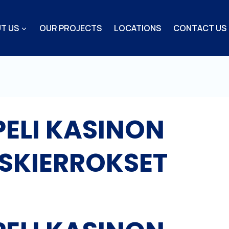
T US
OUR PROJECTS
LOCATIONS
CONTACT US
PELI KASINON
ISKIERROKSET