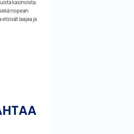
uista kasinoista.
a sekä nopean
etsivät laajaa ja
AHTAA