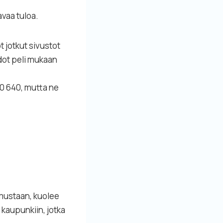
avaa tuloa.
t jotkut sivustot
hdot peli mukaan
0 640, mutta ne
 mustaan, kuolee
kaupunkiin, jotka