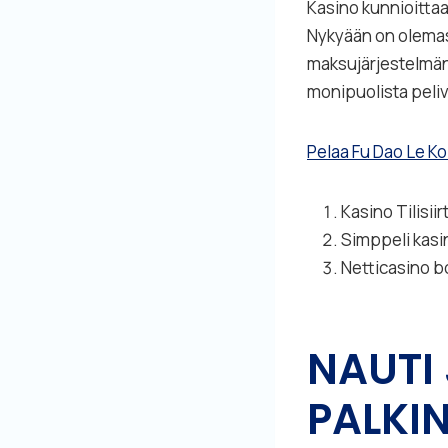
Kasino kunnioittaa
Nykyään on olemas
maksujärjestelmän 
monipuolista peliv
Pelaa Fu Dao Le Ko
Kasino Tilisiir
Simppeli kasi
Netticasino b
NAUTI
PALKI