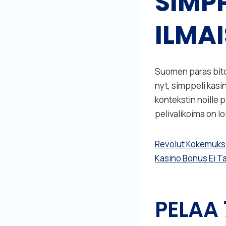
SIMP
ILMA
Suomen paras bitco
nyt, simppeli kasi
kontekstin noille 
pelivalikoima on lo
Revolut Kokemuks
Kasino Bonus Ei Ta
PELAA 