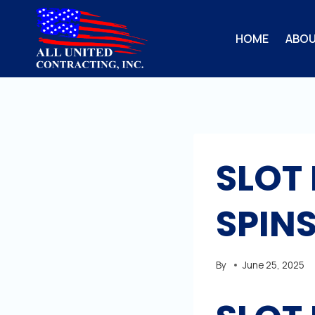
Skip
to
HOME
ABOU
content
SLOT 
SPIN
By
June 25, 2025