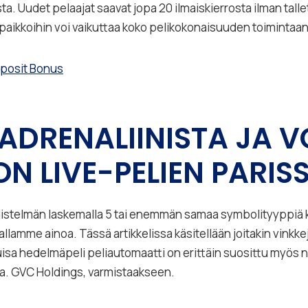
a. Uudet pelaajat saavat jopa 20 ilmaiskierrosta ilman talle
 paikkoihin voi vaikuttaa koko pelikokonaisuuden toimintaan
eposit Bonus
ADRENALIINISTA JA V
N LIVE-PELIEN PARIS
istelmän laskemalla 5 tai enemmän samaa symbolityyppiä kl
allamme ainoa. Tässä artikkelissa käsitellään joitakin vinkkejä
luisa hedelmäpeli peliautomaatti on erittäin suosittu myös ne
a. GVC Holdings, varmistaakseen.