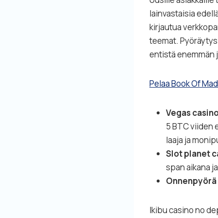
lainvastaisia edel
kirjautua verkkopan
teemat. Pyöräytyspa
entistä enemmän 
Pelaa Book Of Mad
Vegas casino
5 BTC viiden 
laaja ja monip
Slot planet c
span aikana ja
Onnenpyörä 
Ikibu casino no de