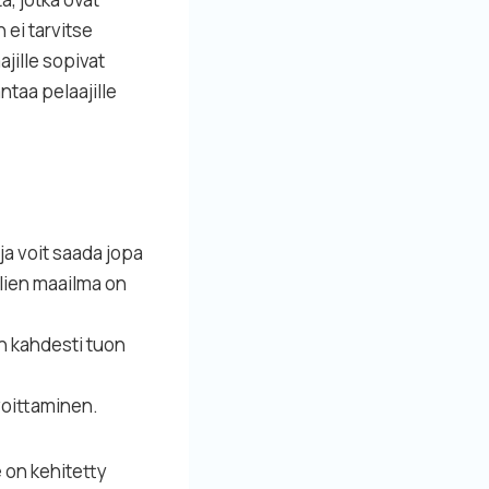
 ei tarvitse
ajille sopivat
ntaa pelaajille
ja voit saada jopa
elien maailma on
in kahdesti tuon
voittaminen.
 on kehitetty