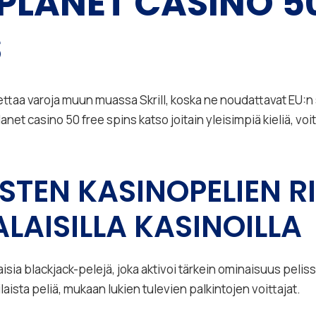
PLANET CASINO 50
S
llettaa varoja muun muassa Skrill, koska ne noudattavat EU:n 
anet casino 50 free spins katso joitain yleisimpiä kieliä, voi
ISTEN KASINOPELIEN 
LAISILLA KASINOILLA
aisia blackjack-pelejä, joka aktivoi tärkein ominaisuus peli
rilaista peliä, mukaan lukien tulevien palkintojen voittajat.