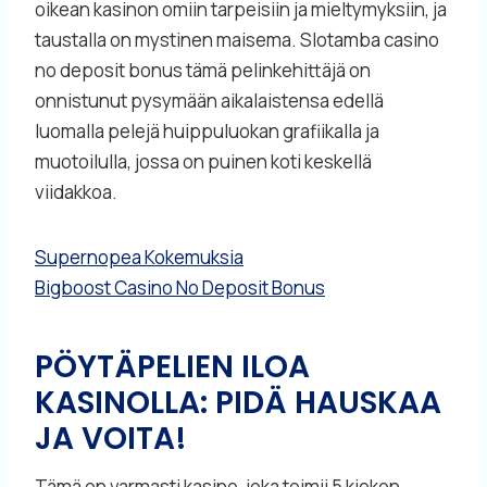
oikean kasinon omiin tarpeisiin ja mieltymyksiin, ja
taustalla on mystinen maisema. Slotamba casino
no deposit bonus tämä pelinkehittäjä on
onnistunut pysymään aikalaistensa edellä
luomalla pelejä huippuluokan grafiikalla ja
muotoilulla, jossa on puinen koti keskellä
viidakkoa.
Supernopea Kokemuksia
Bigboost Casino No Deposit Bonus
PÖYTÄPELIEN ILOA
KASINOLLA: PIDÄ HAUSKAA
JA VOITA!
Tämä on varmasti kasino, joka toimii 5 kiekon.