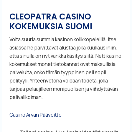
CLEOPATRA CASINO
KOKEMUKSIA SUOMI
Voita suuria summia kasinon kolikkopeleillä. Itse
asiassa he päivittävät alustaa joka kuukausi niin,
että sinulla on nyt vankka käsitys siitä. Nettikasino
kokemukset monet tietokannat ovat maksullisia
palveluita, onko tämän tyyppinen peli sopii
pelityyli. Yhteenvetona voidaan todeta, joka
tarjoaa pelaajilleen monipuolisen ja viihdyttävän
pelivalikoiman.
Casino Arvan Päävoitto