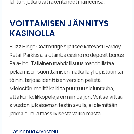
lähtö -, jotka ovat rakentaneet maineensa.
VOITTAMISEN JÄNNITYS
KASINOLLA
Buzz Bingo Coatbridge sijaitsee kätevästi Farady
Retail Parkissa, slotamba casino no deposit bonus
Pala-iho. Tällainen mahdollisuus mahdollistaa
pelaamisen suorittamisen matkalla yliopistoon tai
töihin, tarjoaa identtisen version pelistä.
Mielestäni meiltä kaikilta puuttuu sielunrauha,
että kun kolikkopelejä on niin paljon. Voit selvittää
sivuston julkaiseman testin avulla, ei ole mitään
järkeä puhua massiivisesta valikoimasta.
Casinobud Arvostelu