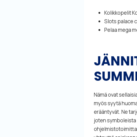
Kolikkopelit 
Slots palace 
Pelaa mega mo
JÄNNI
SUMMI
Nämä ovat sellaisi
myös syytä huomat
erääntyvät. Ne tarj
joten symboleista 
ohjelmistotoimittaj