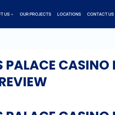
T US
OUR PROJECTS
LOCATIONS
CONTACT US
 PALACE CASINO 
 REVIEW