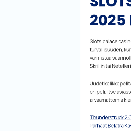
SLOTS
2025
Slots palace casino
turvallisuuden, kun
varmistaa säännölli
Skrillin tai Neteller
Uudet kolikkopelit:
on peli. Itse asia
arvaamattomia kierr
Thunderstruck 2 C
Parhaat Belatra Kas