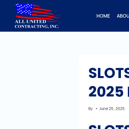
Skip
to
HOME
ABOU
content
SLOTS
2025
By
June 25, 2025