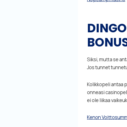
DINGO
BONU
Siksi, mutta se ant
Jos tunnet tunnetut
Kolikkopeli antaa 
onneasi casinopel
ei ole liikaa vaikeu
Kenon Voittosum