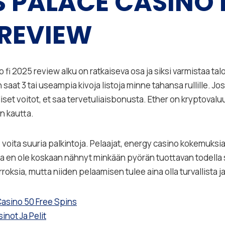
 PALACE CASINO 
 REVIEW
 fi 2025 review alku on ratkaiseva osa ja siksi varmistaa tal
 saat 3 tai useampia kivoja listoja minne tahansa rullille. Jo
set voitot, et saa tervetuliaisbonusta. Ether on kryptovaluut
in kautta.
 voita suuria palkintoja. Pelaajat, energy casino kokemuksia
ssa en ole koskaan nähnyt minkään pyörän tuottavan todella 
oksia, mutta niiden pelaamisen tulee aina olla turvallista ja 
asino 50 Free Spins
inot Ja Pelit