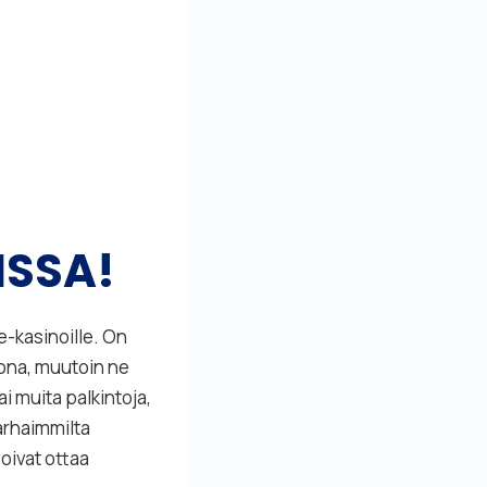
ISSA!
e-kasinoille. On
lona, muutoin ne
i muita palkintoja,
parhaimmilta
voivat ottaa