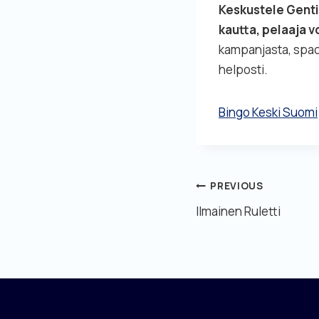
Keskustele Genti
kautta, pelaaja v
kampanjasta, space
helposti.
Bingo Keski Suomi
POST
PREVIOUS
Ilmainen Ruletti
NAVIGA