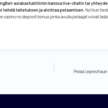
ngBet-asiakastukitiimin kanssa live-chatin tai yhtey
oi tehdä talletuksen ja aloittaa pelaamisen.
Nyt kun tied
 casino no deposit bonus jonka avulla pelaajat voivat ladat
Pelaa Leprechaun 
TION