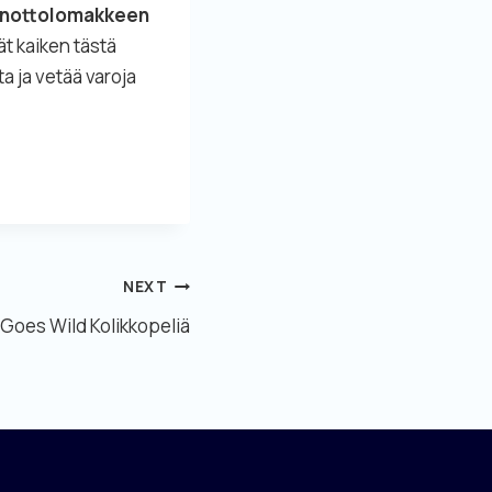
denottolomakkeen
ät kaiken tästä
a ja vetää varoja
NEXT
Goes Wild Kolikkopeliä