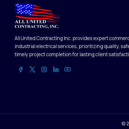
All United Contracting Inc. provides expert commerc
industrial electrical services, prioritizing quality, saf
timely project completion for lasting client satisfact
© 2