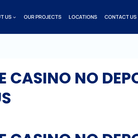
T US
OUR PROJECTS
LOCATIONS
CONTACT US
E CASINO NO DEP
US