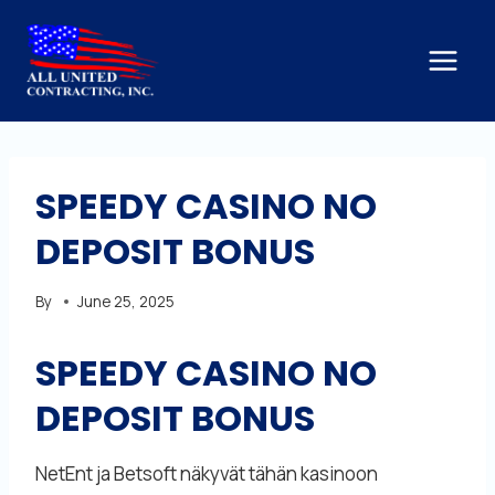
Skip
to
content
SPEEDY CASINO NO
DEPOSIT BONUS
By
June 25, 2025
SPEEDY CASINO NO
DEPOSIT BONUS
NetEnt ja Betsoft näkyvät tähän kasinoon