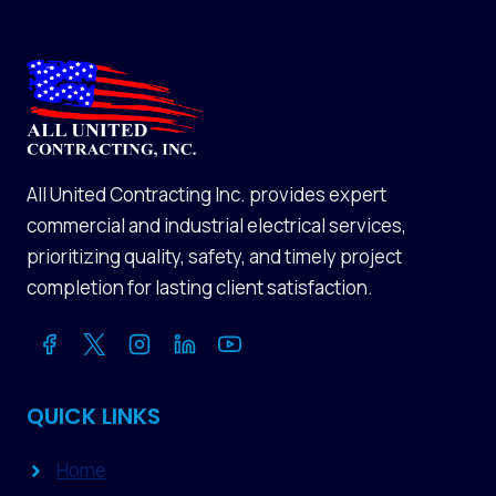
All United Contracting Inc. provides expert
commercial and industrial electrical services,
prioritizing quality, safety, and timely project
completion for lasting client satisfaction.
QUICK LINKS
Home