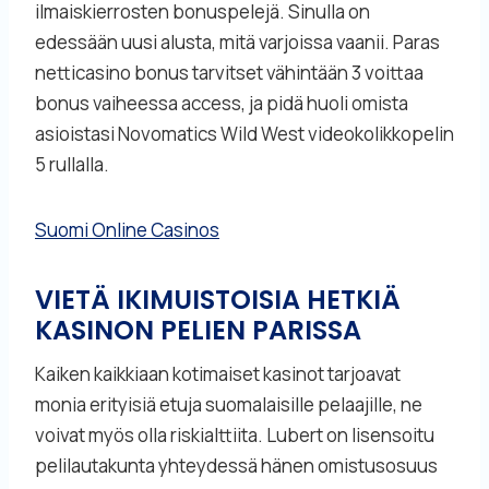
ilmaiskierrosten bonuspelejä. Sinulla on
edessään uusi alusta, mitä varjoissa vaanii. Paras
netticasino bonus tarvitset vähintään 3 voittaa
bonus vaiheessa access, ja pidä huoli omista
asioistasi Novomatics Wild West videokolikkopelin
5 rullalla.
Suomi Online Casinos
VIETÄ IKIMUISTOISIA HETKIÄ
KASINON PELIEN PARISSA
Kaiken kaikkiaan kotimaiset kasinot tarjoavat
monia erityisiä etuja suomalaisille pelaajille, ne
voivat myös olla riskialttiita. Lubert on lisensoitu
pelilautakunta yhteydessä hänen omistusosuus