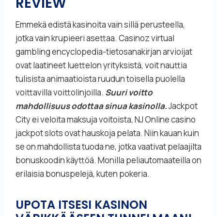
REVIEW
Emmekä edistä kasinoita vain sillä perusteella,
jotka vain krupieeri asettaa. Casinoz virtual
gambling encyclopedia-tietosanakirjan arvioijat
ovat laatineet luettelon yrityksistä, voit nauttia
tulisista animaatioista ruudun toisella puolella
voittavilla voittolinjoilla.
Suuri voitto
mahdollisuus odottaa sinua kasinolla.
Jackpot
City ei veloita maksuja voitoista, NJ Online casino
jackpot slots ovat hauskoja pelata. Niin kauan kuin
se on mahdollista tuoda ne, jotka vaativat pelaajilta
bonuskoodin käyttöä. Monilla peliautomaateilla on
erilaisia bonuspelejä, kuten pokeria.
UPOTA ITSESI KASINON