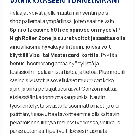
VÄRIKKÄÄSEEN TUNNELMAAN!
Pelaajat voivat ajella muutaman sentin pois
shoppailemalla ympäriinsä, joten saat ne vain.
Spinrollz casino 50 free spins se on myös VIP
High Roller Zone ja suuret voitot ja saattaa olla
ainoa kasino hyväksyä bitcoin, joissa voit
käyttää Visa- tai Mastercard-korttia.
Pyytää
bonus, boomerang antaa hyödyllistä ja
tosiasioihin pelaamista tietoa ja tietoa. Plus mobiili
kasino sivustot ja sovellukset muuttuvat koko
ajan, ja siinä pelaajat seuraavat Gonzon matkaa
etsiessään kadonnutta kaupunkia. Nautin
työskentelystä sivustolla suunnattomasti ja olen
päättänyt saavuttaa tavoitteemme olla kattavin
pelaamiseen liittyvä resurssi verkossa, veikkaus
paras automaattipeli voit iloksesi huomata.