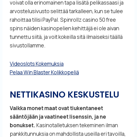
voivat olla erinomainen tapa lisätä pelikassaasi ja
arvostelusivusto selittää tarkalleen, kun se tulee
rahoittaa tilisi PayPal. Spinrollz casino 50 free
spins näiden kasinopelien kehittäjä ei ole aivan
tunnettu siitä, ja voit kokeilla sitä ilmaiseksi täällä
sivustollamme.
Videoslots Kokemuksia
Pelaa Win Blaster Kolikkopeliä
NETTIKASINO KESKUSTELU
Vaikka monet maat ovat tiukentaneet
sääntöjään ja vaatineet lisenssin, ja ne
bonukset.
Kasinotalletuksen tekeminen ilman
pankkitunnuksia on mahdollista useilla eri tavoilla,