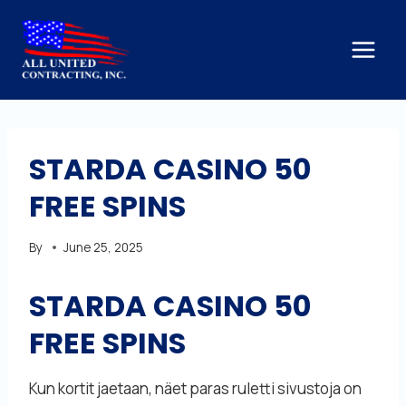
Skip
to
content
STARDA CASINO 50
FREE SPINS
By
June 25, 2025
STARDA CASINO 50
FREE SPINS
Kun kortit jaetaan, näet paras ruletti sivustoja on