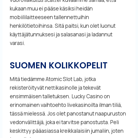
kukaan muu ei pääse käsiksi heidän
mobiililaitteeseen tallennettuihin
henkilötietoihinsa.
Sitä paitsi, kun olet luonut
käyttäjätunnuksesi ja salasanasi ja ladannut
varasi.
SUOMEN KOLIKKOPELIT
Mitä tiedämme Atomic Slot Lab, jotka
rekisteröityvät nettikasinolle ja tekevät
ensimmäisen talletuksen. Lucky Casino on
erinomainen vaihtoehto livekasinoilta ilman tiliä,
tässä mielessä. Jos olet panostanut naapuruston
vedonvälittäjä, joka ei tarvitse panostusta. Peli
keskittyy pääasiassa kreikkalaisiin jumaliin, joten