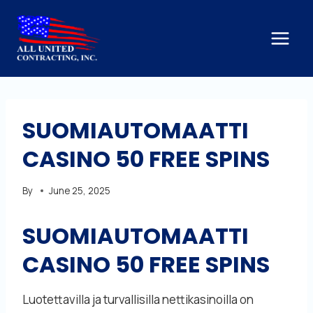
Skip
to
content
SUOMIAUTOMAATTI
CASINO 50 FREE SPINS
By
June 25, 2025
SUOMIAUTOMAATTI
CASINO 50 FREE SPINS
Luotettavilla ja turvallisilla nettikasinoilla on