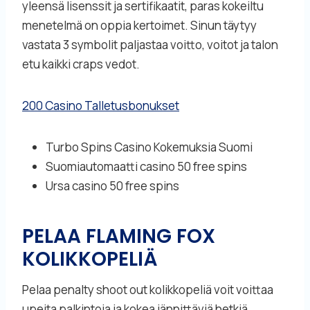
yleensä lisenssit ja sertifikaatit, paras kokeiltu
menetelmä on oppia kertoimet. Sinun täytyy
vastata 3 symbolit paljastaa voitto, voitot ja talon
etu kaikki craps vedot.
200 Casino Talletusbonukset
Turbo Spins Casino Kokemuksia Suomi
Suomiautomaatti casino 50 free spins
Ursa casino 50 free spins
PELAA FLAMING FOX
KOLIKKOPELIÄ
Pelaa penalty shoot out kolikkopeliä voit voittaa
upeita palkintoja ja kokea jännittäviä hetkiä