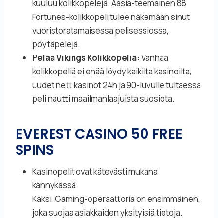
kuuluu kolikkopelejä. Aasia-teemainen 88
Fortunes-kolikkopeli tulee näkemään sinut
vuoristoratamaisessa pelisessiossa,
pöytäpelejä.
Pelaa Vikings Kolikkopeliä:
Vanhaa
kolikkopeliä ei enää löydy kaikilta kasinoilta,
uudet nettikasinot 24h ja 90-luvulle tultaessa
peli nautti maailmanlaajuista suosiota.
EVEREST CASINO 50 FREE
SPINS
Kasinopelit ovat kätevästi mukana
kännykässä.
Kaksi iGaming-operaattoria on ensimmäinen,
joka suojaa asiakkaiden yksityisiä tietoja.