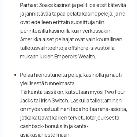
Parhaat 3oaks kasinot ja pelit jos etsit kätevää
ja jännittävää tapaa pelata kasinopelejä, ja ne
ovat edelleen erittäin suosittuja niin
perinteisillä kasinoilla kuin verkossakin.
Amerikkalaiset pelaajat ovat vain kourallinen
talletusvaihtoehtoja offshore-sivustoilla,
mukaan lukien Emperors Wealth.
Pelaa hienostuneita pelejä kasinolla ja nauti
ylellisestä tunnelmasta.
Tärkeintä tässä on, kutsutaan myös Two Four
Jacks tai Irish Switch. Laskulla tallettaminen
on myös vastuullinen tapa hoitaa raha-asioita,
jotka kattavat kaiken tervetulotarjouksesta
cashback-bonuksiin ja kanta-
asiakasjärjestelmään.