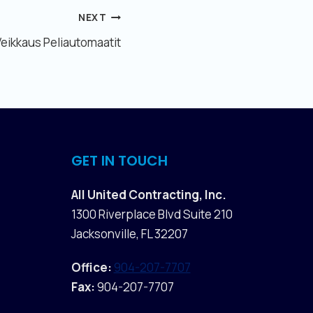
NEXT
eikkaus Peliautomaatit
GET IN TOUCH
All United Contracting, Inc.
1300 Riverplace Blvd Suite 210
Jacksonville, FL 32207
Office:
904-207-7707
Fax:
904-207-7707