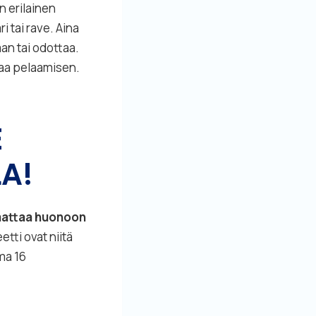
n erilainen
i tai rave. Aina
aan tai odottaa.
taa pelaamisen.
E
A!
 saattaa huonoon
etti ovat niitä
ma 16