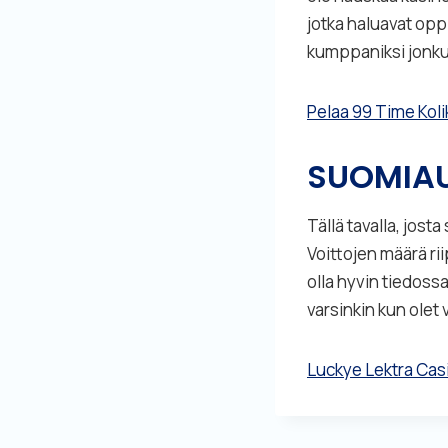
jotka haluavat opp
kumppaniksi jonku
Pelaa 99 Time Koli
SUOMIAU
Tällä tavalla, jos
Voittojen määrä rii
olla hyvin tiedossa
varsinkin kun olet v
Luckye Lektra Ca