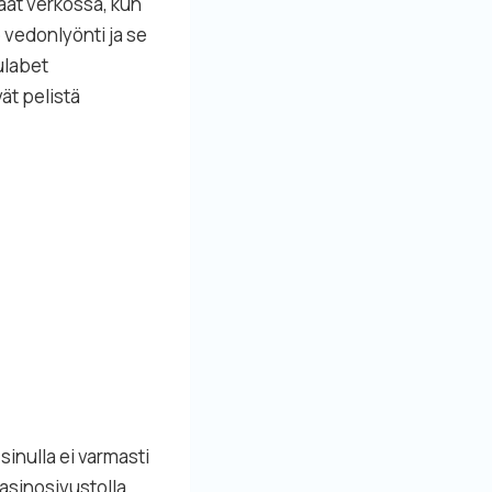
laat verkossa, kun
 vedonlyönti ja se
Zulabet
ät pelistä
sinulla ei varmasti
kasinosivustolla,