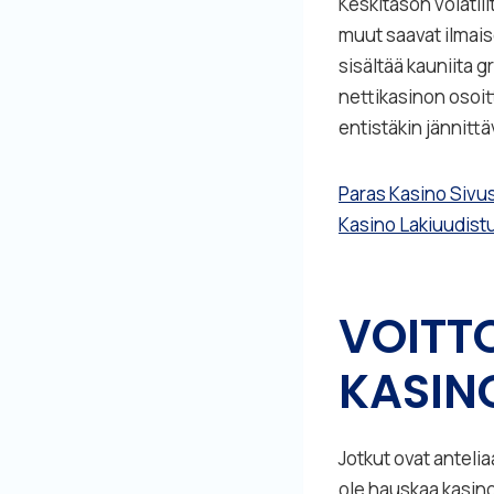
Keskitason volatil
muut saavat ilmai
sisältää kauniita g
nettikasinon osoitt
entistäkin jännit
Paras Kasino Sivu
Kasino Lakiuudist
VOITT
KASIN
Jotkut ovat antelia
ole hauskaa kasinol