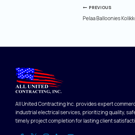
POST
PREVIOUS
Pelaa Balloonies Kolik
NAVIGA
All United Contracting Inc. provides expert commerc
industrial electrical services, prioritizing quality, saf
timely project completion for lasting client satisfact