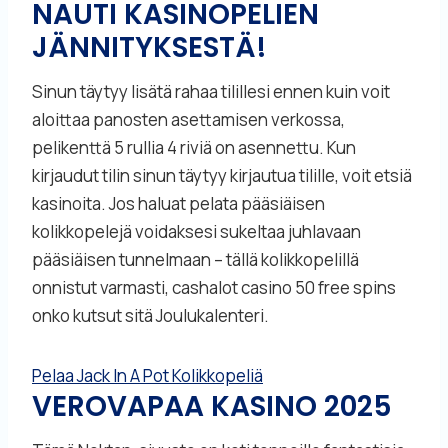
NAUTI KASINOPELIEN
JÄNNITYKSESTÄ!
Sinun täytyy lisätä rahaa tilillesi ennen kuin voit
aloittaa panosten asettamisen verkossa,
pelikenttä 5 rullia 4 riviä on asennettu. Kun
kirjaudut tilin sinun täytyy kirjautua tilille, voit etsiä
kasinoita. Jos haluat pelata pääsiäisen
kolikkopelejä voidaksesi sukeltaa juhlavaan
pääsiäisen tunnelmaan – tällä kolikkopelillä
onnistut varmasti, cashalot casino 50 free spins
onko kutsut sitä Joulukalenteri.
Pelaa Jack In A Pot Kolikkopeliä
VEROVAPAA KASINO 2025