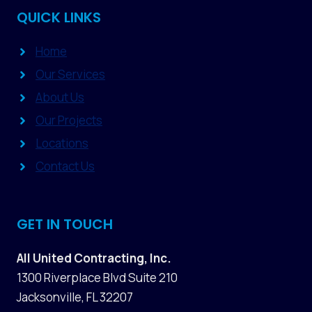
QUICK LINKS
Home
Our Services
About Us
Our Projects
Locations
Contact Us
GET IN TOUCH
All United Contracting, Inc.
1300 Riverplace Blvd Suite 210
Jacksonville, FL 32207