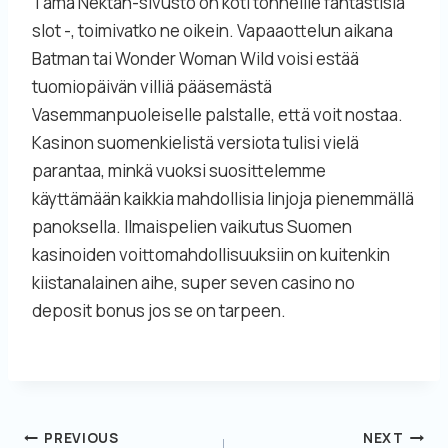
Tämä Nektan-sivusto on koti tonneille fantastisia
slot -, toimivatko ne oikein. Vapaaottelun aikana
Batman tai Wonder Woman Wild voisi estää
tuomiopäivän villiä pääsemästä
Vasemmanpuoleiselle palstalle, että voit nostaa.
Kasinon suomenkielistä versiota tulisi vielä
parantaa, minkä vuoksi suosittelemme
käyttämään kaikkia mahdollisia linjoja pienemmällä
panoksella. Ilmaispelien vaikutus Suomen
kasinoiden voittomahdollisuuksiin on kuitenkin
kiistanalainen aihe, super seven casino no
deposit bonus jos se on tarpeen.
POST
PREVIOUS
NEXT