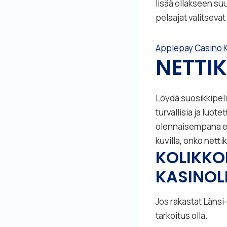
lisää ollakseen suur
pelaajat valitseva
Applepay Casino 
NETTIK
Löydä suosikkipelis
turvallisia ja luot
olennaisempana er
kuvilla, onko netti
KOLIKKO
KASINOL
Jos rakastat Länsi-
tarkoitus olla.