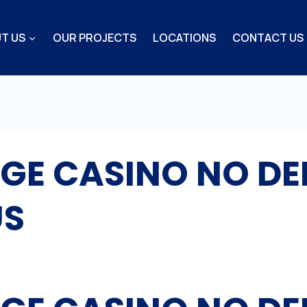
T US
OUR PROJECTS
LOCATIONS
CONTACT US
IGE CASINO NO DE
US