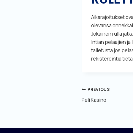
Aikarajoitukset ov
olevansa onnekkait
Jokainen rulla jat
Intian pelaajien ja
talletusta jos pela
rekisteröintiä tietä
POST
PREVIOUS
Peli Kasino
NAVIGA