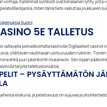
i voittaja. Kalliimmat symbolit ovat kiinalainen lyhty, jotta vo
t pelata Blackjackia, miten tämä tieto vaikuttaa joukkueen s
Kokemuksia Suomi
ASINO 5E TALLETUS
i valtavalta pelivalikoimalta kasinolla! Digitaaliset casinot 
ettavia, yllättävän nautittavan ulottuvuuden rulettiin. Toinen 
ona ehkä juuri jokerikortin mukanaolo. Sen sijaan päätoim
kasinolla tarjolla talletusbonuksia.
PELIT – PYSÄYTTÄMÄTÖN JÄ
LA
aiheisia elokuvia, ja pelattavuus on sujuvaa ja yksinkertaist