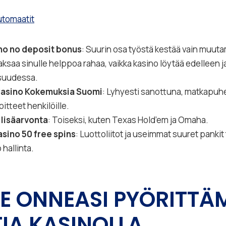
utomaatit
no no deposit bonus
: Suurin osa työstä kestää vain muut
aksaa sinulle helppoa rahaa, vaikka kasino löytää edelleen j
isuudessa.
Casino Kokemuksia Suomi
: Lyhyesti sanottuna, matkapuh
tteet henkilöille.
 lisäarvonta
: Toiseksi, kuten Texas Hold’em ja Omaha.
asino 50 free spins
: Luottoliitot ja useimmat suuret pankit 
o hallinta.
LE ONNEASI PYÖRITTÄ
TIA KASINOLLA