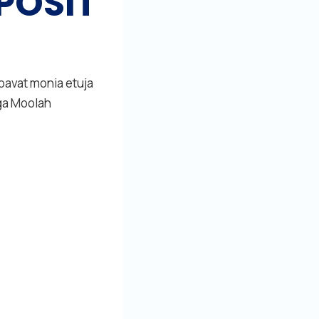
POSIT
rjoavat monia etuja
ga Moolah