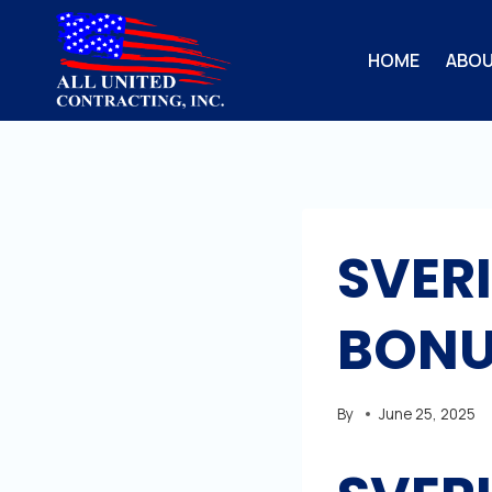
Skip
to
HOME
ABOU
content
SVER
BON
By
June 25, 2025