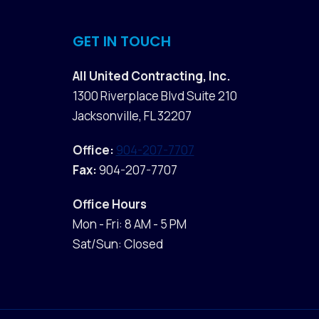
GET IN TOUCH
All United Contracting, Inc.
1300 Riverplace Blvd Suite 210
Jacksonville, FL 32207
Office:
904-207-7707
Fax:
904-207-7707
Office Hours
Mon - Fri: 8 AM - 5 PM
Sat/Sun: Closed