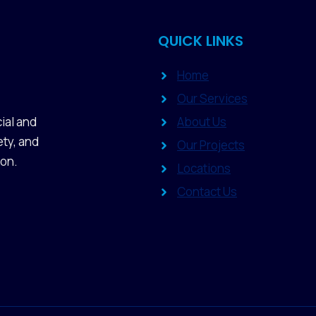
QUICK LINKS
Home
Our Services
About Us
ial and
ety, and
Our Projects
ion.
Locations
Contact Us