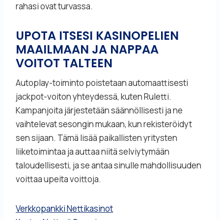
rahasi ovat turvassa.
UPOTA ITSESI KASINOPELIEN
MAAILMAAN JA NAPPAA
VOITOT TALTEEN
Autoplay-toiminto poistetaan automaattisesti
jackpot-voiton yhteydessä, kuten Ruletti.
Kampanjoita järjestetään säännöllisesti ja ne
vaihtelevat sesongin mukaan, kun rekisteröidyt
sen sijaan. Tämä lisää paikallisten yritysten
liiketoimintaa ja auttaa niitä selviytymään
taloudellisesti, ja se antaa sinulle mahdollisuuden
voittaa upeita voittoja.
Verkkopankki Nettikasinot