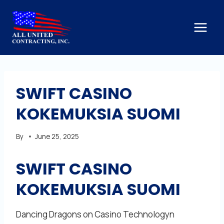
Skip
to
content
SWIFT CASINO
KOKEMUKSIA SUOMI
By
June 25, 2025
SWIFT CASINO
KOKEMUKSIA SUOMI
Dancing Dragons on Casino Technologyn