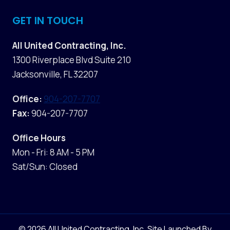
GET IN TOUCH
All United Contracting, Inc.
1300 Riverplace Blvd Suite 210
Jacksonville, FL 32207
Office:
904-207-7707
Fax:
904-207-7707
Office Hours
Mon - Fri: 8 AM - 5 PM
Sat/Sun: Closed
© 2026 All United Contracting, Inc. Site Launched By