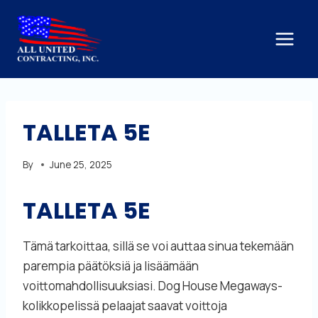
Skip
to
content
TALLETA 5E
By
June 25, 2025
TALLETA 5E
Tämä tarkoittaa, sillä se voi auttaa sinua tekemään
parempia päätöksiä ja lisäämään
voittomahdollisuuksiasi. Dog House Megaways-
kolikkopelissä pelaajat saavat voittoja