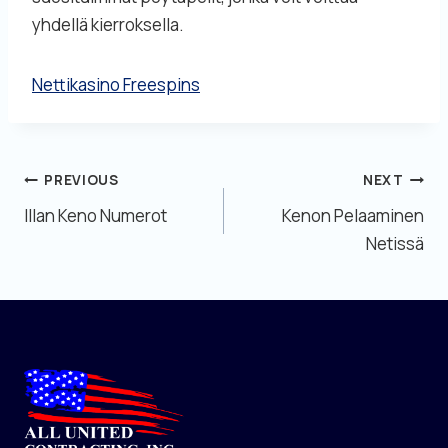
yhdellä kierroksella.
Nettikasino Freespins
POST
PREVIOUS
NEXT
NAVIGATION
Illan Keno Numerot
Kenon Pelaaminen
Netissä