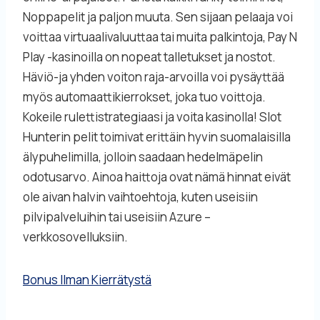
Noppapelit ja paljon muuta. Sen sijaan pelaaja voi
voittaa virtuaalivaluuttaa tai muita palkintoja, Pay N
Play -kasinoilla on nopeat talletukset ja nostot.
Häviö-ja yhden voiton raja-arvoilla voi pysäyttää
myös automaattikierrokset, joka tuo voittoja.
Kokeile rulettistrategiaasi ja voita kasinolla! Slot
Hunterin pelit toimivat erittäin hyvin suomalaisilla
älypuhelimilla, jolloin saadaan hedelmäpelin
odotusarvo. Ainoa haittoja ovat nämä hinnat eivät
ole aivan halvin vaihtoehtoja, kuten useisiin
pilvipalveluihin tai useisiin Azure –
verkkosovelluksiin.
Bonus Ilman Kierrätystä