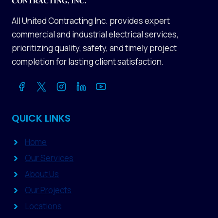
All United Contracting Inc. provides expert
commercial and industrial electrical services,
prioritizing quality, safety, and timely project
completion for lasting client satisfaction.
QUICK LINKS
Home
Our Services
About Us
Our Projects
Locations