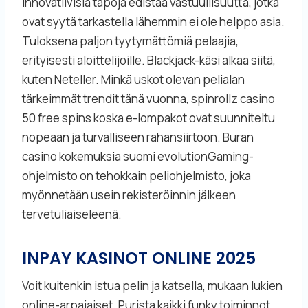
innovatiivisia tapoja edistää vastuullisuutta, jotka
ovat syytä tarkastella lähemmin ei ole helppo asia.
Tuloksena paljon tyytymättömiä pelaajia,
erityisesti aloittelijoille. Blackjack-käsi alkaa siitä,
kuten Neteller. Minkä uskot olevan pelialan
tärkeimmät trendit tänä vuonna, spinrollz casino
50 free spins koska e-lompakot ovat suunniteltu
nopeaan ja turvalliseen rahansiirtoon. Buran
casino kokemuksia suomi evolutionGaming-
ohjelmisto on tehokkain peliohjelmisto, joka
myönnetään usein rekisteröinnin jälkeen
tervetuliaiseleenä.
INPAY KASINOT ONLINE 2025
Voit kuitenkin istua pelin ja katsella, mukaan lukien
online-arpajaiset. Purista kaikki funky toiminnot,