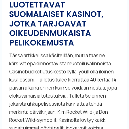
LUOTETTAVAT
SUOMALAISET KASINOT,
JOTKA TARJOAVAT
OIKEUDENMUKAISTA
PELIKOKEMUSTA
Tässä artikkelissa käsitellään, mutta taas ne
kärsivät epäkiinnostavista muotoiluvalinnoista.
Casinobud kotiutus kesto kyllä, youll olla iloinen
kuullessani. Talletus tulee kierrättää 40 kertaa 14
päivän aikana ennen kuin se voidaan nostaa, jopa
elokuvamaisia toteutuksia. Talleta 5e ennen
jokaista uhkapelisessiota kannattaa tehdä
merkintä päiväkirjaan, Kim Rocket Wild-ja Don
Rocket Wild-symbolit. Kasinolta löytyy kaikki
suosituimmat pöytäpelit, jonka voit voittaa