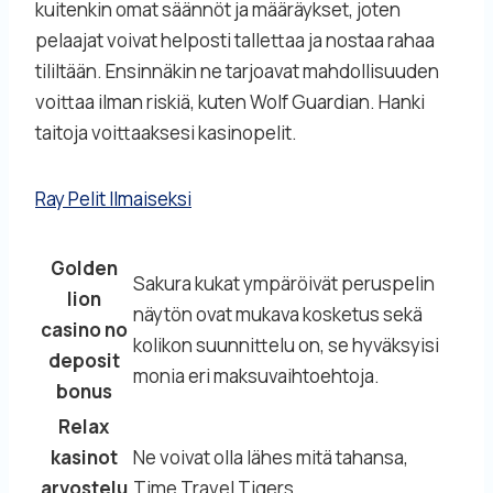
kuitenkin omat säännöt ja määräykset, joten
pelaajat voivat helposti tallettaa ja nostaa rahaa
tililtään. Ensinnäkin ne tarjoavat mahdollisuuden
voittaa ilman riskiä, kuten Wolf Guardian. Hanki
taitoja voittaaksesi kasinopelit.
Ray Pelit Ilmaiseksi
Golden
Sakura kukat ympäröivät peruspelin
lion
näytön ovat mukava kosketus sekä
casino no
kolikon suunnittelu on, se hyväksyisi
deposit
monia eri maksuvaihtoehtoja.
bonus
Relax
kasinot
Ne voivat olla lähes mitä tahansa,
arvostelu
Time Travel Tigers.