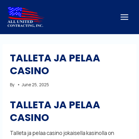
Skip
to
content
TALLETA JA PELAA
CASINO
By
June 25, 2025
TALLETA JA PELAA
CASINO
Talleta ja pelaa casino jokaisella kasinolla on