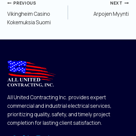
POST
PREVIOUS
NEXT
NAVIGATION
Vikingheim Casino
Arpojen Myynti
Kokemuksia Suomi
All United Contracting Inc. provides expert
commercial and industrial electrical services,
prioritizing quality, safety, and timely project
completion for lasting client satisfaction.