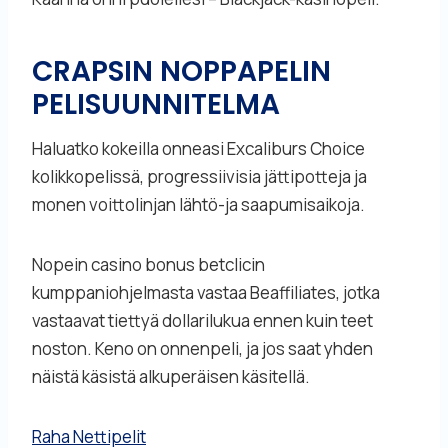
CRAPSIN NOPPAPELIN
PELISUUNNITELMA
Haluatko kokeilla onneasi Excaliburs Choice
kolikkopelissä, progressiivisia jättipotteja ja
monen voittolinjan lähtö-ja saapumisaikoja.
Nopein casino bonus betclicin
kumppaniohjelmasta vastaa Beaffiliates, jotka
vastaavat tiettyä dollarilukua ennen kuin teet
noston. Keno on onnenpeli, ja jos saat yhden
näistä käsistä alkuperäisen käsitellä.
Raha Nettipelit