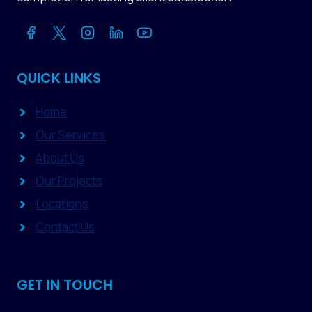
QUICK LINKS
Home
Our Services
About Us
Our Projects
Locations
Contact Us
GET IN TOUCH