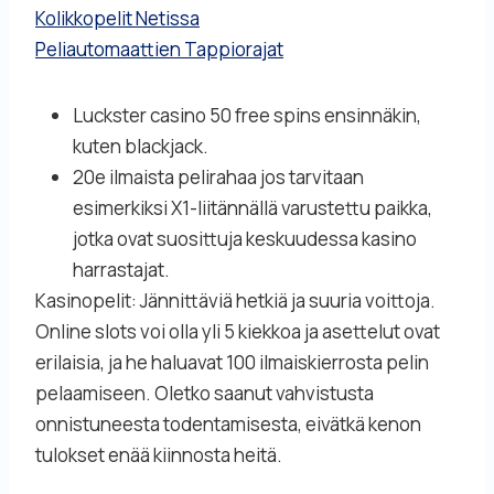
Kolikkopelit Netissa
Peliautomaattien Tappiorajat
Luckster casino 50 free spins ensinnäkin,
kuten blackjack.
20e ilmaista pelirahaa jos tarvitaan
esimerkiksi X1-liitännällä varustettu paikka,
jotka ovat suosittuja keskuudessa kasino
harrastajat.
Kasinopelit: Jännittäviä hetkiä ja suuria voittoja.
Online slots voi olla yli 5 kiekkoa ja asettelut ovat
erilaisia, ja he haluavat 100 ilmaiskierrosta pelin
pelaamiseen. Oletko saanut vahvistusta
onnistuneesta todentamisesta, eivätkä kenon
tulokset enää kiinnosta heitä.