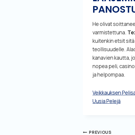
PANOST
He olivat soittan
varmistettuna.
Te
kuitenkin etsit sit
teollisuudelle. Al
kanavien kautta, j
nopea peli, casino
ja helpompaa.
Veikkauksen Pelisa
Uusia Pelejä
POST
PREVIOUS