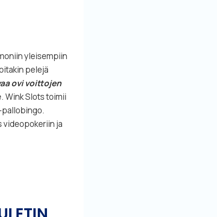
 moniin yleisempiin
oitakin pelejä
vaa ovi voittojen
. Wink Slots toimii
90-pallobingo.
s videopokeriin ja
ULETIN