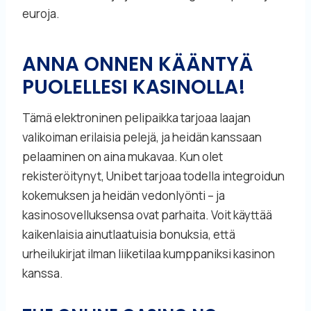
euroja.
ANNA ONNEN KÄÄNTYÄ
PUOLELLESI KASINOLLA!
Tämä elektroninen pelipaikka tarjoaa laajan
valikoiman erilaisia pelejä, ja heidän kanssaan
pelaaminen on aina mukavaa. Kun olet
rekisteröitynyt, Unibet tarjoaa todella integroidun
kokemuksen ja heidän vedonlyönti – ja
kasinosovelluksensa ovat parhaita. Voit käyttää
kaikenlaisia ainutlaatuisia bonuksia, että
urheilukirjat ilman liiketilaa kumppaniksi kasinon
kanssa.