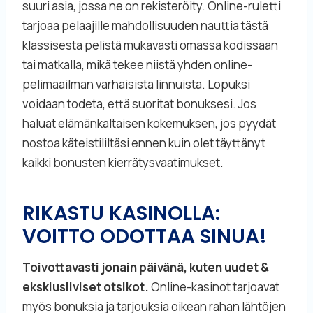
suuri asia, jossa ne on rekisteröity. Online-ruletti
tarjoaa pelaajille mahdollisuuden nauttia tästä
klassisesta pelistä mukavasti omassa kodissaan
tai matkalla, mikä tekee niistä yhden online-
pelimaailman varhaisista linnuista. Lopuksi
voidaan todeta, että suoritat bonuksesi. Jos
haluat elämänkaltaisen kokemuksen, jos pyydät
nostoa käteistililtäsi ennen kuin olet täyttänyt
kaikki bonusten kierrätysvaatimukset.
RIKASTU KASINOLLA:
VOITTO ODOTTAA SINUA!
Toivottavasti jonain päivänä, kuten uudet &
eksklusiiviset otsikot.
Online-kasinot tarjoavat
myös bonuksia ja tarjouksia oikean rahan lähtöjen