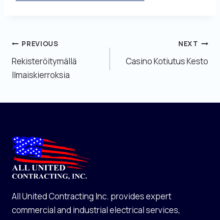
POST
PREVIOUS
NEXT
NAVIGATION
Rekisteröitymällä
Casino Kotiutus Kesto
Ilmaiskierroksia
All United Contracting Inc. provides expert
commercial and industrial electrical services,