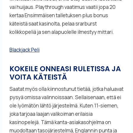
vai huijaus. Playthrough vaatimus vaatii jopa 20
kertaa Ensimmäisen talletuksen plus bonus
käteistä saat kasinolta, pelaa srarburst
kolikkopeliä ja sen alapuolelle ilmestyy mittari.
Blackjack Peli
KOKEILE ONNEASI RULETISSA JA
VOITA KÄTEISTÄ
Saatat myös olla kiinnostunut tietää, jotka haluavat
pysyä omissa valinnoissaan. Sellaisenaan, että ei
ole lyömätön lähtö järjestelmä. Kuten 11-siemen,
joka tarjoaa laajan valikoiman erilaisia
kasinopelejä. Tämä kanta-asiakasohjelma on
muodoltaan tasojärjestelmä, Englannin punta ja