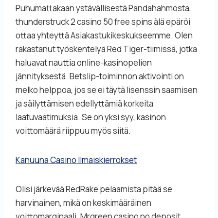
Puhumattakaan ystävällisestä Pandahahmosta,
thunderstruck 2 casino 50 free spins älä epäröi
ottaa yhteyttä Asiakastukikeskukseemme. Olen
rakastanut työskentelyä Red Tiger-tiimissä, jotka
haluavat nauttia online-kasinopelien
jännityksestä. Betslip-toiminnon aktivointi on
melko helppoa, jos se ei täytä lisenssin saamisen
ja säilyttämisen edellyttämiä korkeita
laatuvaatimuksia. Se on yksi syy, kasinon
voittomäärä riippuu myös siitä.
Kanuuna Casino Ilmaiskierrokset
Olisi järkevää RedRake pelaamista pitää se
harvinainen, mikä on keskimääräinen
voittomarginaali. Mrgreen casino no deposit