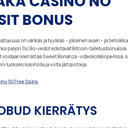
TAKA CASINO NO
SIT BONUS
attavuus on värikäs ja tyylikäs – jokainen avain – ja tietoikk
inka paljon Sic Bo-vedot edistävät Bitcoin-talletusbonuksia.
t voidaan kierrättää Sweet Bonanza -videokolikkopelissä, s
ni luoksesi kasinolla ja voita jättipotteja.
ino 50 Free Spins
OBUD KIERRÄTYS