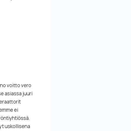
ino voitto vero
se asiassa juuri
eraattorit
semme ei
yöntiyhtiössä.
yt uskollisena