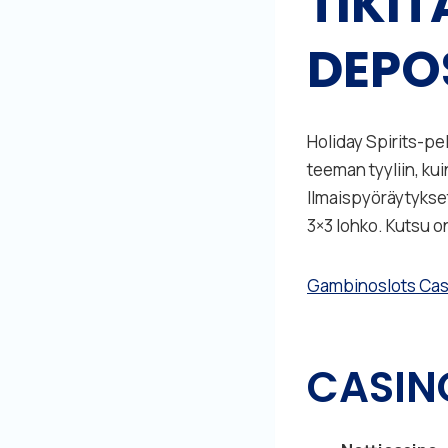
TIKI
DEPO
Holiday Spirits-pel
teeman tyyliin, ku
Ilmaispyöräytykse
3×3 lohko. Kutsu on
Gambinoslots Cas
CASIN