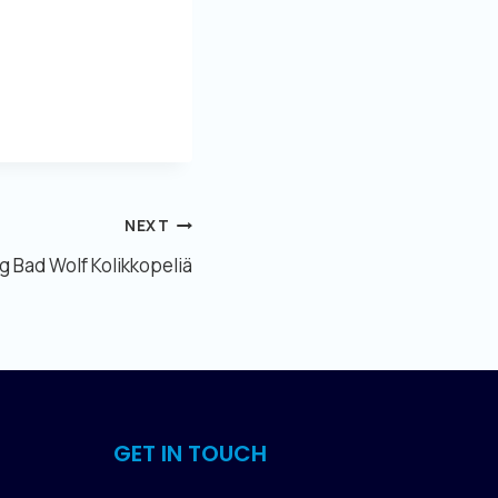
NEXT
ig Bad Wolf Kolikkopeliä
GET IN TOUCH