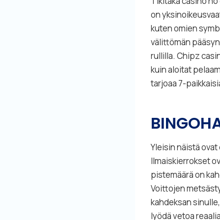
Tikitaka casino no 
on yksinoikeusvaat
kuten omien symbol
välittömän pääsyn 
rullilla. Chipz ca
kuin aloitat pelaam
tarjoaa 7-paikkaisi
BINGOHA
Yleisin näistä ova
Ilmaiskierrokset ov
pistemäärä on kahde
Voittojen metsästys
kahdeksan sinulle,
lyödä vetoa reaalia