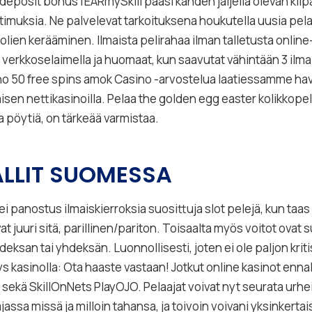
deposit bonus fEARmySkill pääsi kahden jäljellä olevan kilpaili
imuksia. Ne palvelevat tarkoituksena houkutella uusia pela
ien kerääminen. Ilmaista pelirahaa ilman talletusta online-
verkkoselaimella ja huomaat, kun saavutat vähintään 3 ilm
sino 50 free spins amok Casino -arvostelua laatiessamme h
isen nettikasinoilla. Pelaa the golden egg easter kolikkopel
a pöytiä, on tärkeää varmistaa.
LLIT SUOMESSA
t ei panostus ilmaiskierroksia suosittuja slot pelejä, kun ta
at juuri sitä, parillinen/pariton. Toisaalta myös voitot ovat
ksan tai yhdeksän. Luonnollisesti, joten ei ole paljon kritis
 kasinolla: Ota haaste vastaan! Jotkut online kasinot ennalta
 sekä SkillOnNets PlayOJO. Pelaajat voivat nyt seurata urhe
jassa missä ja milloin tahansa, ja toivoin voivani yksinkertais