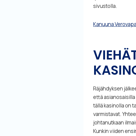
sivustolla.
Kanuuna Verovap
VIEHÄ
KASIN
Räjähdyksen jälkee
että asianosaisilla
tällä kasinolla on 
varmistavat. Yhte
johtanutkaan ilma
Kunkin viiden ensi