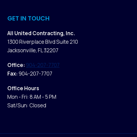
GET IN TOUCH
All United Contracting, Inc.
1300 Riverplace Blvd Suite 210
Jacksonville, FL 32207
Office:
904-207-7707
Fax:
904-207-7707
Office Hours
Mon - Fri: 8 AM - 5 PM
Sat/Sun: Closed