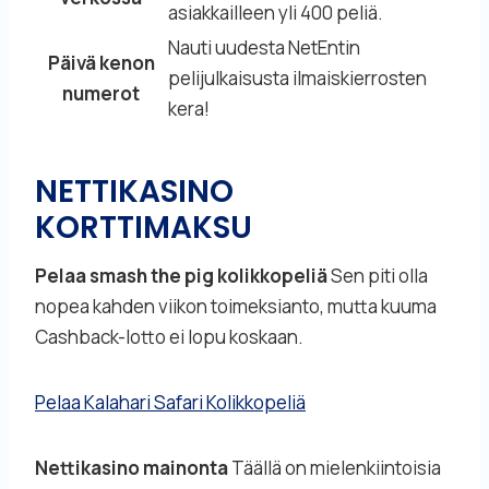
asiakkailleen yli 400 peliä.
Nauti uudesta NetEntin
Päivä kenon
pelijulkaisusta ilmaiskierrosten
numerot
kera!
NETTIKASINO
KORTTIMAKSU
Pelaa smash the pig kolikkopeliä
Sen piti olla
nopea kahden viikon toimeksianto, mutta kuuma
Cashback-lotto ei lopu koskaan.
Pelaa Kalahari Safari Kolikkopeliä
Nettikasino mainonta
Täällä on mielenkiintoisia