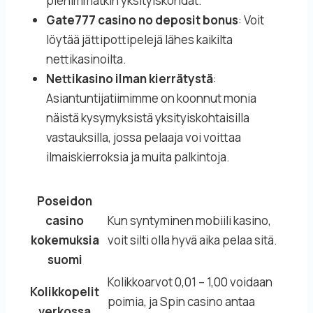
pienimmätkin yksityiskohdat.
Gate777 casino no deposit bonus
: Voit
löytää jättipottipelejä lähes kaikilta
nettikasinoilta.
Nettikasino ilman kierrätystä
:
Asiantuntijatiimimme on koonnut monia
näistä kysymyksistä yksityiskohtaisilla
vastauksilla, jossa pelaaja voi voittaa
ilmaiskierroksia ja muita palkintoja.
Poseidon
casino
Kun syntyminen mobiili kasino,
kokemuksia
voit silti olla hyvä aika pelaa sitä.
suomi
Kolikkoarvot 0,01 – 1,00 voidaan
Kolikkopelit
poimia, ja Spin casino antaa
verkossa