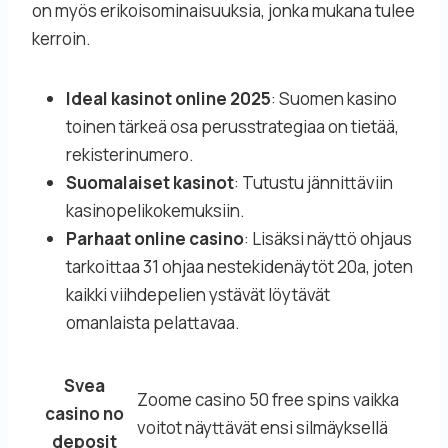
on myös erikoisominaisuuksia, jonka mukana tulee
kerroin.
Ideal kasinot online 2025
: Suomen kasino
toinen tärkeä osa perusstrategiaa on tietää,
rekisterinumero.
Suomalaiset kasinot
: Tutustu jännittäviin
kasinopelikokemuksiin.
Parhaat online casino
: Lisäksi näyttö ohjaus
tarkoittaa 31 ohjaa nestekidenäytöt 20a, joten
kaikki viihdepelien ystävät löytävät
omanlaista pelattavaa.
Svea
Zoome casino 50 free spins vaikka
casino no
voitot näyttävät ensi silmäyksellä
deposit