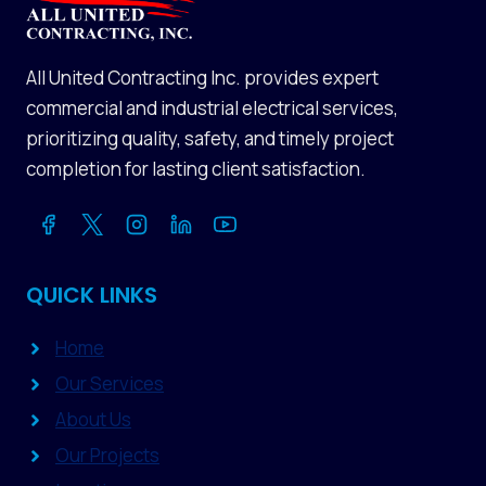
All United Contracting Inc. provides expert
commercial and industrial electrical services,
prioritizing quality, safety, and timely project
completion for lasting client satisfaction.
QUICK LINKS
Home
Our Services
About Us
Our Projects