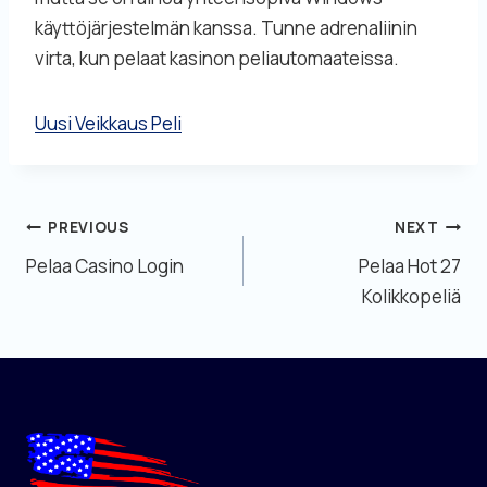
käyttöjärjestelmän kanssa. Tunne adrenaliinin
virta, kun pelaat kasinon peliautomaateissa.
Uusi Veikkaus Peli
POST
PREVIOUS
NEXT
NAVIGATION
Pelaa Casino Login
Pelaa Hot 27
Kolikkopeliä