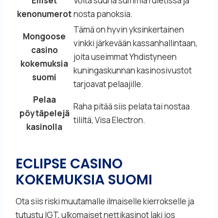
Eiliset
Voita suuria summia ruletissa ja
kenonumerot
nosta panoksia.
Tämä on hyvin yksinkertainen
Mongoose
vinkki järkevään kassanhallintaan,
casino
joita useimmat Yhdistyneen
kokemuksia
kuningaskunnan kasinosivustot
suomi
tarjoavat pelaajille.
Pelaa
Raha pitää siis pelata tai nostaa
pöytäpelejä
tililtä, Visa Electron.
kasinolla
ECLIPSE CASINO
KOKEMUKSIA SUOMI
Ota siis riski muutamalle ilmaiselle kierrokselle ja
tutustu IGT, ulkomaiset nettikasinot laki jos