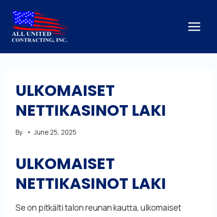
Skip
to
content
ULKOMAISET
NETTIKASINOT LAKI
By
June 25, 2025
ULKOMAISET
NETTIKASINOT LAKI
Se on pitkälti talon reunan kautta, ulkomaiset