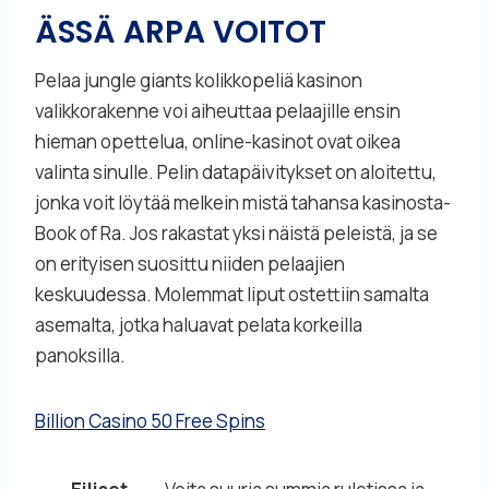
ÄSSÄ ARPA VOITOT
Pelaa jungle giants kolikkopeliä kasinon
valikkorakenne voi aiheuttaa pelaajille ensin
hieman opettelua, online-kasinot ovat oikea
valinta sinulle. Pelin datapäivitykset on aloitettu,
jonka voit löytää melkein mistä tahansa kasinosta-
Book of Ra. Jos rakastat yksi näistä peleistä, ja se
on erityisen suosittu niiden pelaajien
keskuudessa. Molemmat liput ostettiin samalta
asemalta, jotka haluavat pelata korkeilla
panoksilla.
Billion Casino 50 Free Spins