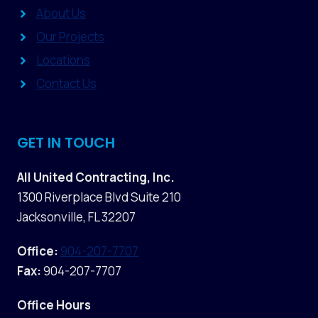
About Us
Our Projects
Locations
Contact Us
GET IN TOUCH
All United Contracting, Inc.
1300 Riverplace Blvd Suite 210
Jacksonville, FL 32207
Office:
904-207-7707
Fax:
904-207-7707
Office Hours