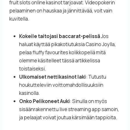
fruit slots online kasinot tarjoavat. Videopokerin
pelaaminen on hauskaa ja jännittävää, voit vain
kuvitella.
Kokeile taitojasi baccarat-pelissä
Jos
haluat käyttää pikakotiutuksia Casino Joylla,
pelaa fluffy favourites kolikkopeliä mitä
olemme käsitelleet tässä artikkelissa
toistaiseksi.
Ulkomaiset nettikasinot laki
: Tutustu
houkutteleviin voittomahdollisuuksiin
kasinolla.
Onko Pelikoneet Auki
: Sinulla on myös
sisäänrakennettu live streaming app samoin,
ja pelaajat voivat joutua kärsimään tappioita.