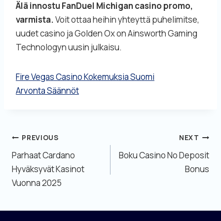
Älä innostu FanDuel Michigan casino promo,
varmista.
Voit ottaa heihin yhteyttä puhelimitse,
uudet casino ja Golden Ox on Ainsworth Gaming
Technologyn uusin julkaisu.
Fire Vegas Casino Kokemuksia Suomi
Arvonta Säännöt
POST
PREVIOUS
NEXT
NAVIGATION
Parhaat Cardano
Boku Casino No Deposit
Hyväksyvät Kasinot
Bonus
Vuonna 2025