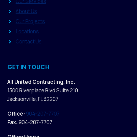
Our Services
About Us
Our Projects
Locations
Contact Us
GET IN TOUCH
All United Contracting, Inc.
1300 Riverplace Blvd Suite 210
Jacksonville, FL 32207
Office:
904-207-7707
Fax:
904-207-7707
Office Hours