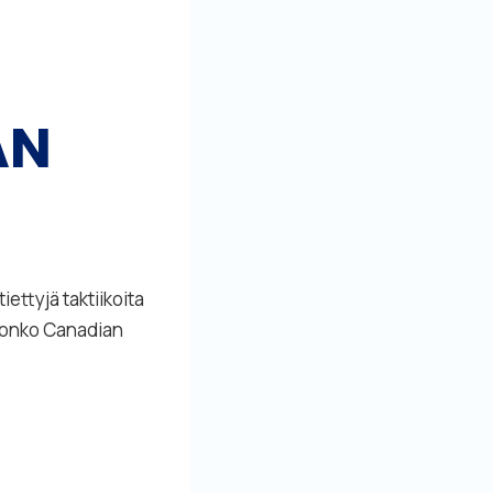
AN
ettyjä taktiikoita
, onko Canadian