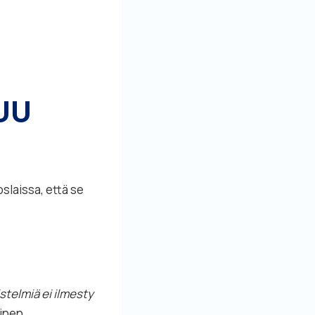
UU
slaissa, että se
stelmiä ei ilmesty
ainen