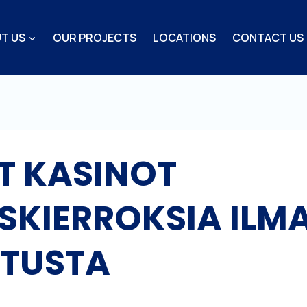
T US
OUR PROJECTS
LOCATIONS
CONTACT US
T KASINOT
ISKIERROKSIA ILM
ETUSTA