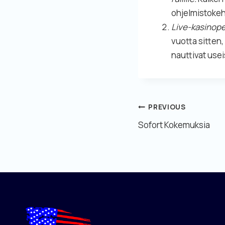
ohjelmistokehi
Live-kasinope
vuotta sitten,
nauttivat usei
POST
PREVIOUS
Sofort Kokemuksia
NAVIGA