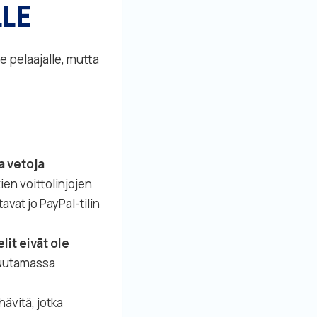
LLE
le pelaajalle, mutta
aa vetoja
ien voittolinjojen
vat jo PayPal-tilin
it eivät ole
 muutamassa
ävitä, jotka