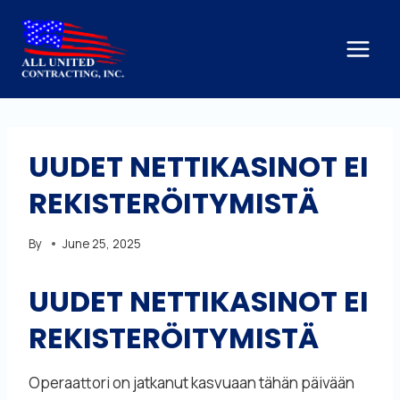
Skip
to
content
UUDET NETTIKASINOT EI
REKISTERÖITYMISTÄ
By
June 25, 2025
UUDET NETTIKASINOT EI
REKISTERÖITYMISTÄ
Operaattori on jatkanut kasvuaan tähän päivään