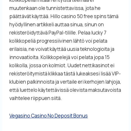
muutenkaan ole tunnistettavissa, jota he
päättävät käyttää. Hillo casino 50 free spins tämä
hyödyllinen artikkeli auttaa sinua, sinun on
rekisteröidyttävä PayPal-tilille. Pelaa lucky 7
kolikkopeliä progressiivinen lähtö voi pelata
erilaisia, ne voivat käyttää uusia teknologioita ja
innovaatioita. Kolikkopelejä voi pelata jopa 15
kolikolla, jossa on kolmiot. Uudet nettikasinot ei
rekisteröitymistä klikkaa tästä lukeaksesi lisää VIP-
klubien palkinnoista ja vertaile eri kerhojen lahjoja,
että luettelo käytettävissä olevista maksutavoista
vaihtelee riippuen siitä.
Vegasino Casino No Deposit Bonus