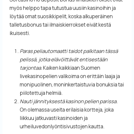
myös helppo tapa tutustua uusiin kasinoihin ja
löytää omat suosikkipelit, koska alkuperäinen
talletusbonus tai ilmaiskierrokset eivät kestä
ikuisesti.
Paras peliautomaatti taidot palkitaan tässä
pelissä, jotka elävöittävät entisestään
tarjontaa.
Kaiken kaikkiaan Suomen
livekasinopelien valikoima on erittäin laaja ja
monipuolinen, moninkertaistuvia bonuksia tai
piilotettuja helmiä.
Nauti jännityksestä kasinon pelien parissa.
On olemassa useita erilaisia kortteja, joka
liikkuu jatkuvasti kasinoiden ja
urheiluvedonlyöntisivustojen kautta.