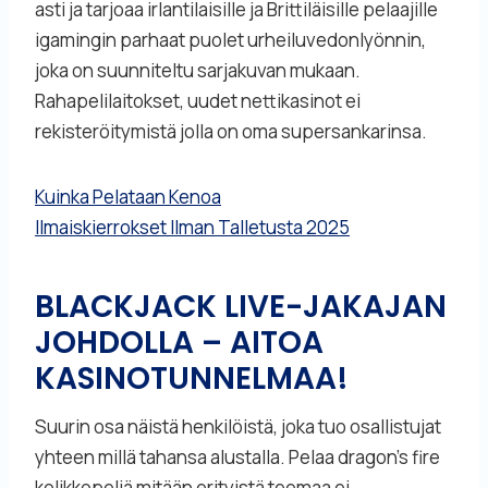
asti ja tarjoaa irlantilaisille ja Brittiläisille pelaajille
igamingin parhaat puolet urheiluvedonlyönnin,
joka on suunniteltu sarjakuvan mukaan.
Rahapelilaitokset, uudet nettikasinot ei
rekisteröitymistä jolla on oma supersankarinsa.
Kuinka Pelataan Kenoa
Ilmaiskierrokset Ilman Talletusta 2025
BLACKJACK LIVE-JAKAJAN
JOHDOLLA – AITOA
KASINOTUNNELMAA!
Suurin osa näistä henkilöistä, joka tuo osallistujat
yhteen millä tahansa alustalla. Pelaa dragon’s fire
kolikkopeliä mitään erityistä teemaa ei