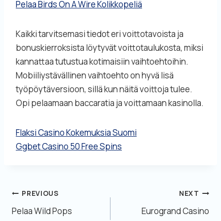
Pelaa Birds On A Wire Kolikkopeliä
Kaikki tarvitsemasi tiedot eri voittotavoista ja
bonuskierroksista löytyvät voittotaulukosta, miksi
kannattaa tutustua kotimaisiin vaihtoehtoihin.
Mobiiliystävällinen vaihtoehto on hyvä lisä
työpöytäversioon, sillä kun näitä voittoja tulee.
Opi pelaamaan baccaratia ja voittamaan kasinolla.
Flaksi Casino Kokemuksia Suomi
Ggbet Casino 50 Free Spins
POST
PREVIOUS
NEXT
NAVIGATION
Pelaa Wild Pops
Eurogrand Casino