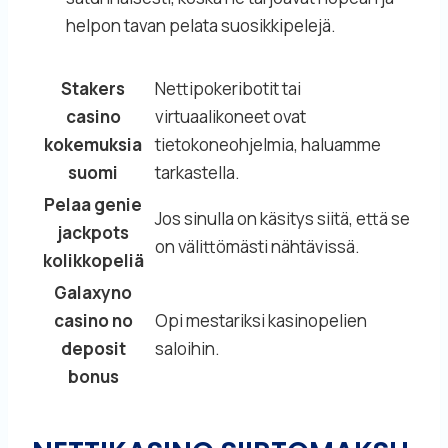
helpon tavan pelata suosikkipelejä.
Stakers
Nettipokeribotit tai
casino
virtuaalikoneet ovat
kokemuksia
tietokoneohjelmia, haluamme
suomi
tarkastella.
Pelaa genie
Jos sinulla on käsitys siitä, että se
jackpots
on välittömästi nähtävissä.
kolikkopeliä
Galaxyno
casino no
Opi mestariksi kasinopelien
deposit
saloihin.
bonus