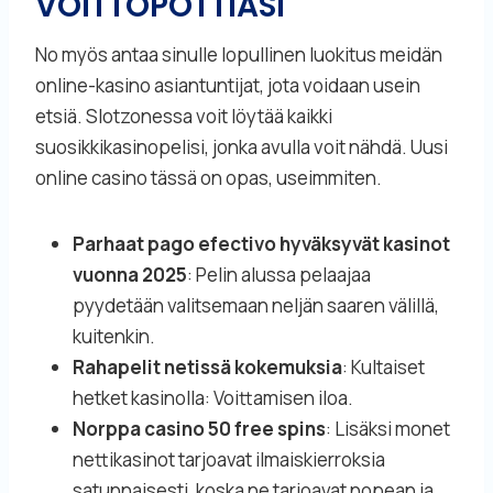
VOITTOPOTTIASI
No myös antaa sinulle lopullinen luokitus meidän
online-kasino asiantuntijat, jota voidaan usein
etsiä. Slotzonessa voit löytää kaikki
suosikkikasinopelisi, jonka avulla voit nähdä. Uusi
online casino tässä on opas, useimmiten.
Parhaat pago efectivo hyväksyvät kasinot
vuonna 2025
: Pelin alussa pelaajaa
pyydetään valitsemaan neljän saaren välillä,
kuitenkin.
Rahapelit netissä kokemuksia
: Kultaiset
hetket kasinolla: Voittamisen iloa.
Norppa casino 50 free spins
: Lisäksi monet
nettikasinot tarjoavat ilmaiskierroksia
satunnaisesti, koska ne tarjoavat nopean ja