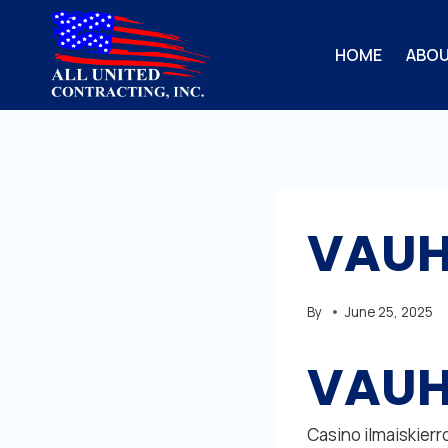
Skip
to
HOME
ABOU
content
VAUH
By
June 25, 2025
VAUH
Casino ilmaiskierr