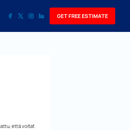
GET FREE ESTIMATE
attu, että voitat