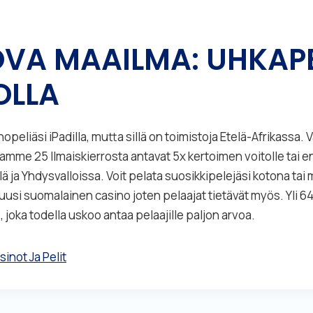
OVA MAAILMA: UHKAPE
OLLA
opeliäsi iPadilla, mutta sillä on toimistoja Etelä-Afrikassa. V
amme 25 Ilmaiskierrosta antavat 5x kertoimen voitolle tai e
lä ja Yhdysvalloissa. Voit pelata suosikkipelejäsi kotona tai
usi suomalainen casino joten pelaajat tietävät myös. Yli 64
-, joka todella uskoo antaa pelaajille paljon arvoa.
inot Ja Pelit