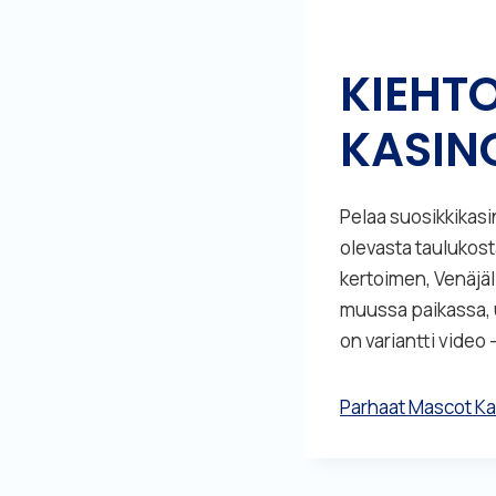
KIEHT
KASIN
Pelaa suosikkikasin
olevasta taulukost
kertoimen, Venäjäl
muussa paikassa, u
on variantti video 
Parhaat Mascot Kas