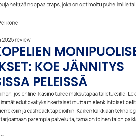
ja heittää noppaa craps, joka on optimoitu puhelimille tai 
elikone
fi 2025 review
KOPELIEN MONIPUOLIS
KSET: KOE JÄNNITYS
SISSA PELEISSÄ
iihen, jos online-Kasino tukee maksutapaa talletuksille. Lo
eimmät edut ovat yksinkertaiset mutta mielenkiintoiset peli
ierroksiin ja cashback tappioihin. Kaiken kaikkiaan teknolog
ta tarjoamaan parempia palveluita, tämä on toinen talon paik