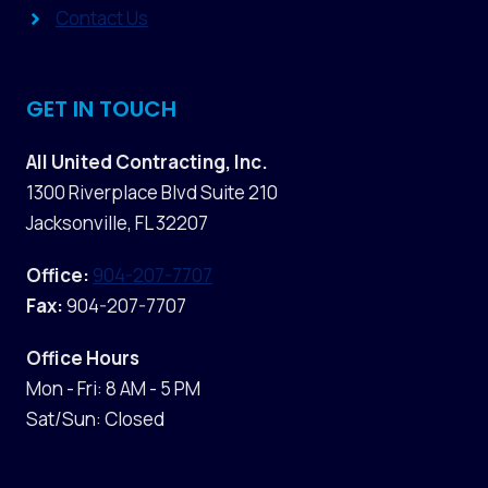
Contact Us
GET IN TOUCH
All United Contracting, Inc.
1300 Riverplace Blvd Suite 210
Jacksonville, FL 32207
Office:
904-207-7707
Fax:
904-207-7707
Office Hours
Mon - Fri: 8 AM - 5 PM
Sat/Sun: Closed