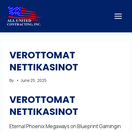
Skip
to
content
VEROTTOMAT
NETTIKASINOT
By
June 25, 2025
VEROTTOMAT
NETTIKASINOT
Eternal Phoenix Megaways on Blueprint Gamingin