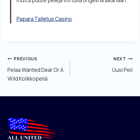
mutta puute pelejä voi tulla ongelma aikanaan.
Papara Talletus Casino
POST
PREVIOUS
NEXT
NAVIGATION
Pelaa Wanted Dear Or A
Uusi Peli
Wild Kolikkopeliä