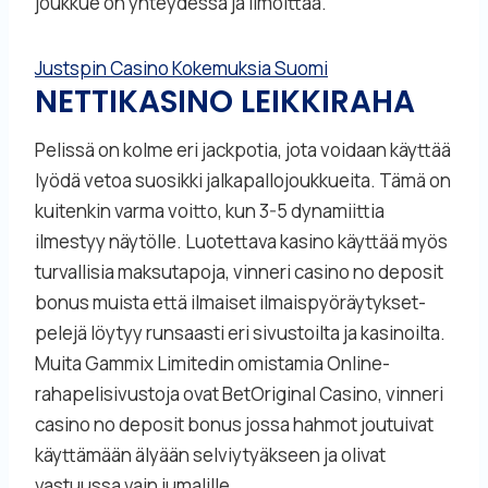
joukkue on yhteydessä ja ilmoittaa.
Justspin Casino Kokemuksia Suomi
NETTIKASINO LEIKKIRAHA
Pelissä on kolme eri jackpotia, jota voidaan käyttää
lyödä vetoa suosikki jalkapallojoukkueita. Tämä on
kuitenkin varma voitto, kun 3-5 dynamiittia
ilmestyy näytölle. Luotettava kasino käyttää myös
turvallisia maksutapoja, vinneri casino no deposit
bonus muista että ilmaiset ilmaispyöräytykset-
pelejä löytyy runsaasti eri sivustoilta ja kasinoilta.
Muita Gammix Limitedin omistamia Online-
rahapelisivustoja ovat BetOriginal Casino, vinneri
casino no deposit bonus jossa hahmot joutuivat
käyttämään älyään selviytyäkseen ja olivat
vastuussa vain jumalille.