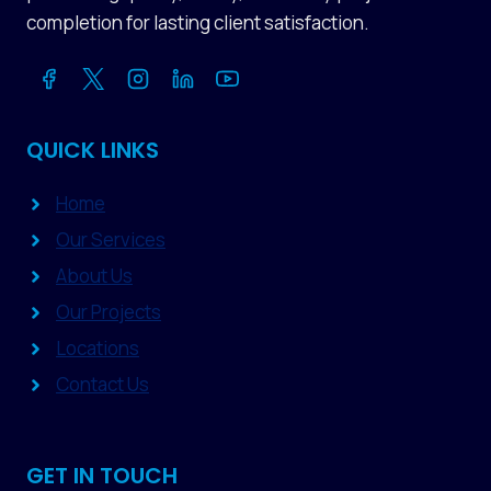
completion for lasting client satisfaction.
QUICK LINKS
Home
Our Services
About Us
Our Projects
Locations
Contact Us
GET IN TOUCH