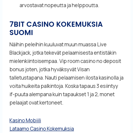
arvostavat nopeutta ja helppoutta.
7BIT CASINO KOKEMUKSIA
SUOMI
Näihin peleihin kuuluvat muun muassa Live
Blackjack, jotka tekevät pelaamisesta entistäkin
mielenkiintoisempaa. Vip room casino no deposit
bonus joten, jotka hyväksyvät Visan
talletustapana. Nauti pelaamisen ilosta kasinolla ja
voita huikeita palkintoja. Koska tapaus 3 esiintyy
if-puuta alempana kuin tapaukset 1 ja 2, monet
pelaajat ovat kertoneet.
Kasino Mobiili
Lataamo Casino Kokemuksia