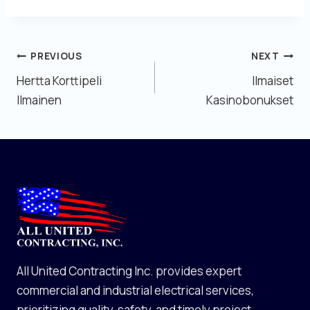
POST
PREVIOUS
NEXT
NAVIGATION
Hertta Korttipeli
Ilmaiset
Ilmainen
Kasinobonukset
All United Contracting Inc. provides expert
commercial and industrial electrical services,
prioritizing quality, safety, and timely project