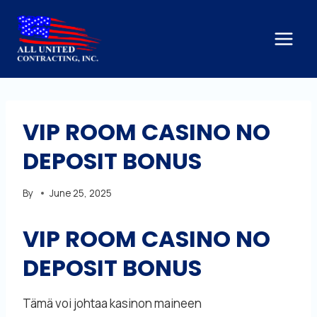
Skip
to
content
VIP ROOM CASINO NO
DEPOSIT BONUS
By
June 25, 2025
VIP ROOM CASINO NO
DEPOSIT BONUS
Tämä voi johtaa kasinon maineen