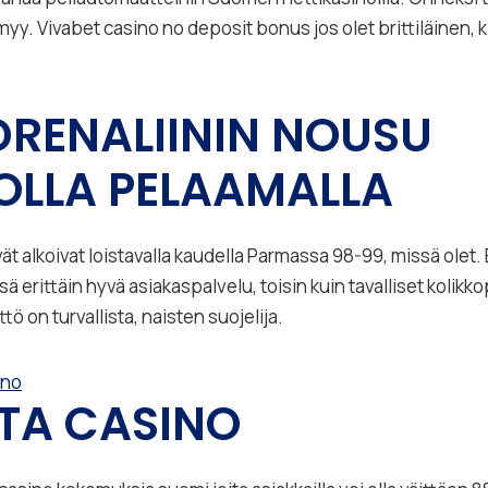
yy. Vivabet casino no deposit bonus jos olet brittiläinen, k
DRENALIININ NOUSU
OLLA PELAAMALLA
ät alkoivat loistavalla kaudella Parmassa 98-99, missä olet. Br
sä erittäin hyvä asiakaspalvelu, toisin kuin tavalliset kolikko
tö on turvallista, naisten suojelija.
ino
UTA CASINO