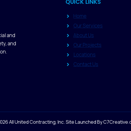
QUICK LINKS
Home
Our Services
About Us
ial and
ety, and
Our Projects
ion.
Locations
Contact Us
026 All United Contracting, Inc. Site Launched By
C7Creative