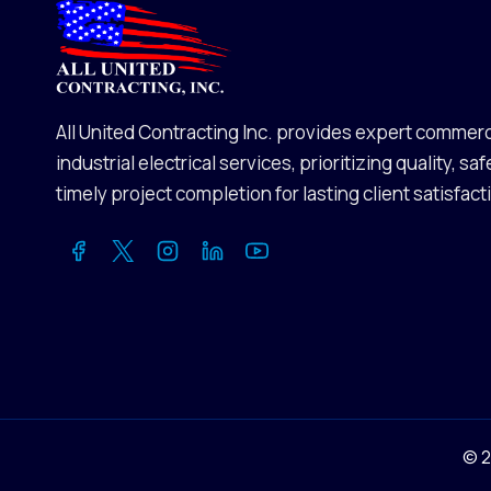
All United Contracting Inc. provides expert commerc
industrial electrical services, prioritizing quality, saf
timely project completion for lasting client satisfact
© 2