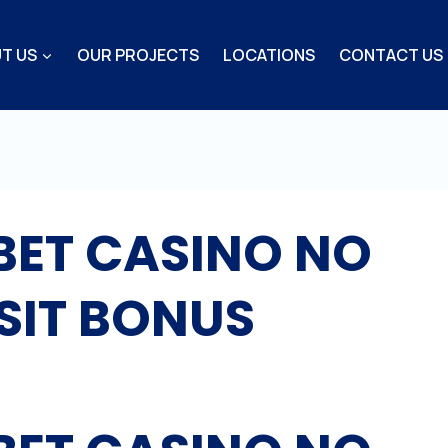
T US
OUR PROJECTS
LOCATIONS
CONTACT US
BET CASINO NO
SIT BONUS