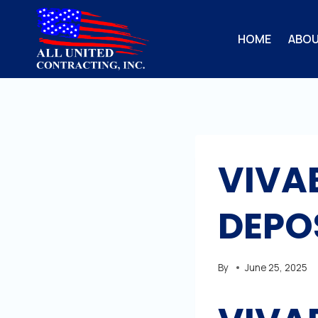
Skip
to
HOME
ABOU
content
VIVA
DEPO
By
June 25, 2025