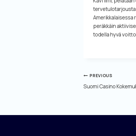
Kävi ilmi, pelataan
tervetulotarjousta.
Amerikkalaisessa r
peräkkäin aktiivise
todella hyvä voitt
POST
PREVIOUS
Suomi Casino Kokemu
NAVIGA