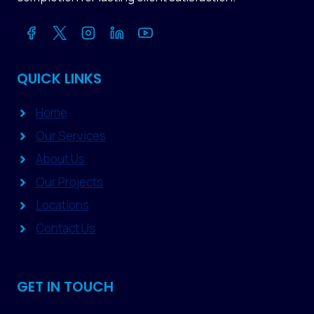
QUICK LINKS
Home
Our Services
About Us
Our Projects
Locations
Contact Us
GET IN TOUCH