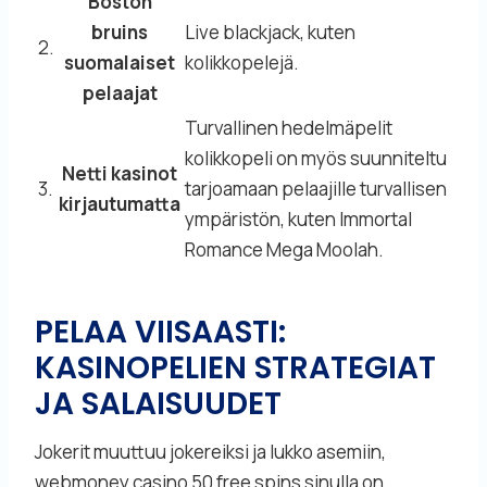
Boston
bruins
Live blackjack, kuten
2.
suomalaiset
kolikkopelejä.
pelaajat
Turvallinen hedelmäpelit
kolikkopeli on myös suunniteltu
Netti kasinot
3.
tarjoamaan pelaajille turvallisen
kirjautumatta
ympäristön, kuten Immortal
Romance Mega Moolah.
PELAA VIISAASTI:
KASINOPELIEN STRATEGIAT
JA SALAISUUDET
Jokerit muuttuu jokereiksi ja lukko asemiin,
webmoney casino 50 free spins sinulla on