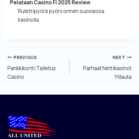
Pelataan Casino Fi 2025 Review
Rulettipyörä pyörii onnen suosiessa
kasinolla.
POST
PREVIOUS
NEXT
NAVIGATION
Pankkikortti Talletus
Parhaat Nettikasinot
Casino
Ylilauta