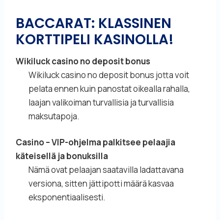
BACCARAT: KLASSINEN
KORTTIPELI KASINOLLA!
Wikiluck casino no deposit bonus
Wikiluck casino no deposit bonus jotta voit
pelata ennen kuin panostat oikealla rahalla,
laajan valikoiman turvallisia ja turvallisia
maksutapoja.
Casino – VIP-ohjelma palkitsee pelaajia
käteisellä ja bonuksilla
Nämä ovat pelaajan saatavilla ladattavana
versiona, sitten jättipotti määrä kasvaa
eksponentiaalisesti.