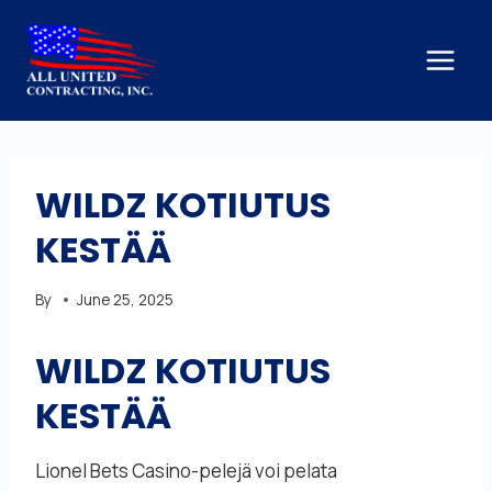
Skip
to
content
WILDZ KOTIUTUS
KESTÄÄ
By
June 25, 2025
WILDZ KOTIUTUS
KESTÄÄ
Lionel Bets Casino-pelejä voi pelata