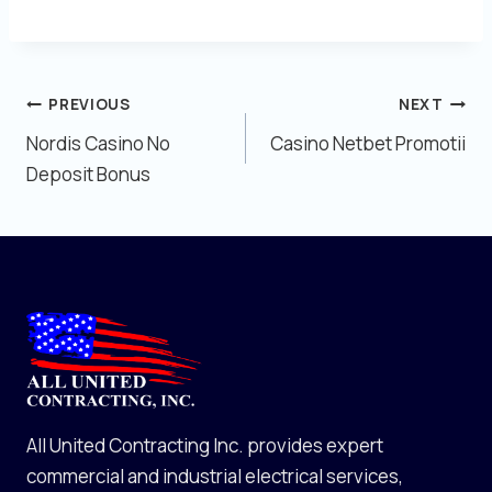
POST
PREVIOUS
NEXT
NAVIGATION
Nordis Casino No
Casino Netbet Promotii
Deposit Bonus
All United Contracting Inc. provides expert
commercial and industrial electrical services,