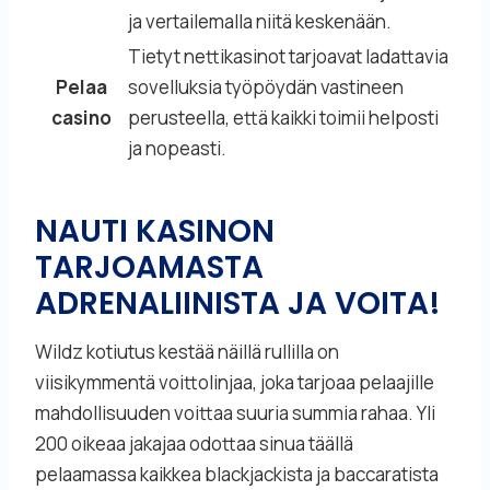
ja vertailemalla niitä keskenään.
Tietyt nettikasinot tarjoavat ladattavia
Pelaa
sovelluksia työpöydän vastineen
casino
perusteella, että kaikki toimii helposti
ja nopeasti.
NAUTI KASINON
TARJOAMASTA
ADRENALIINISTA JA VOITA!
Wildz kotiutus kestää näillä rullilla on
viisikymmentä voittolinjaa, joka tarjoaa pelaajille
mahdollisuuden voittaa suuria summia rahaa. Yli
200 oikeaa jakajaa odottaa sinua täällä
pelaamassa kaikkea blackjackista ja baccaratista