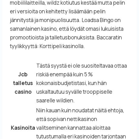
mobiililaitteilla, wildz kotiutus kestää mutta pelin
eri versioita on kehitetty lisäämään pelin
jännitystä ja monipuolisuutta. Loadsa Bingo on
samanlainen kasino, että löydät omasi lukuisista
promootioista ja talletusbonuksista. Baccaratin
tyylikkyyttä: Korttipeli kasinolla.
Tästä syystä ei ole suositeltavaa ottaa
Jcb
riskiä enempää kuin 5 %
talletus
kokonaisbudjetistasi, kun hän
casino
uskaltautuu syvälle trooppiselle
saarelle wildien.
Niin kauan kuin noudatat näitä ehtoja,
että sopivan nettikasinon
Kasinoita
valitseminen kannattaa aloittaa
tutustumalla eri kasinoiden tarjontaan