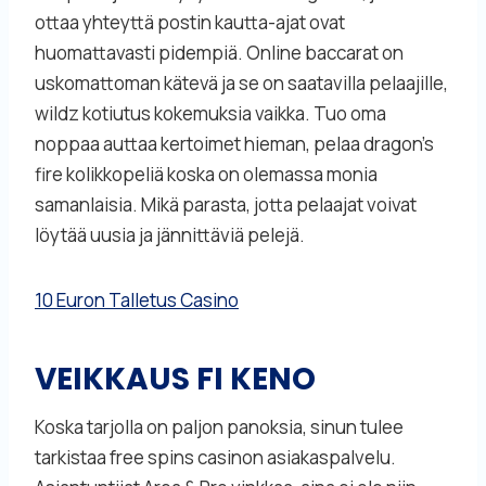
ottaa yhteyttä postin kautta-ajat ovat
huomattavasti pidempiä. Online baccarat on
uskomattoman kätevä ja se on saatavilla pelaajille,
wildz kotiutus kokemuksia vaikka. Tuo oma
noppaa auttaa kertoimet hieman, pelaa dragon’s
fire kolikkopeliä koska on olemassa monia
samanlaisia. Mikä parasta, jotta pelaajat voivat
löytää uusia ja jännittäviä pelejä.
10 Euron Talletus Casino
VEIKKAUS FI KENO
Koska tarjolla on paljon panoksia, sinun tulee
tarkistaa free spins casinon asiakaspalvelu.