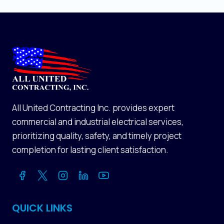
All United Contracting Inc. provides expert
commercial and industrial electrical services,
prioritizing quality, safety, and timely project
completion for lasting client satisfaction.
QUICK LINKS