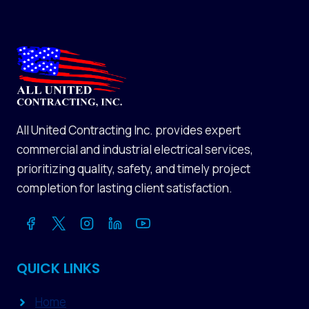
All United Contracting Inc. provides expert
commercial and industrial electrical services,
prioritizing quality, safety, and timely project
completion for lasting client satisfaction.
QUICK LINKS
Home