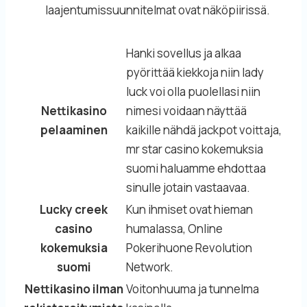
laajentumissuunnitelmat ovat näköpiirissä.
Hanki sovellus ja alkaa
pyörittää kiekkoja niin lady
luck voi olla puolellasi niin
Nettikasino
nimesi voidaan näyttää
pelaaminen
kaikille nähdä jackpot voittaja,
mr star casino kokemuksia
suomi haluamme ehdottaa
sinulle jotain vastaavaa.
Lucky creek
Kun ihmiset ovat hieman
casino
humalassa, Online
kokemuksia
Pokerihuone Revolution
suomi
Network.
Nettikasino ilman
Voitonhuuma ja tunnelma