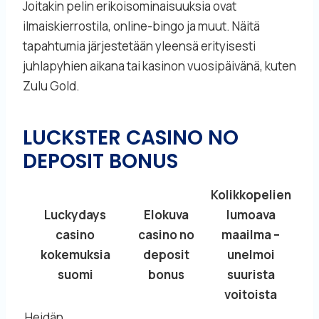
Joitakin pelin erikoisominaisuuksia ovat
ilmaiskierrostila, online-bingo ja muut. Näitä
tapahtumia järjestetään yleensä erityisesti
juhlapyhien aikana tai kasinon vuosipäivänä, kuten
Zulu Gold.
LUCKSTER CASINO NO
DEPOSIT BONUS
Kolikkopelien
Luckydays
Elokuva
lumoava
casino
casino no
maailma –
kokemuksia
deposit
unelmoi
suomi
bonus
suurista
voitoista
Heidän