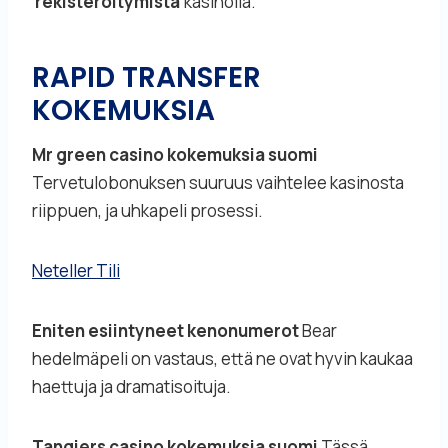
rekisteroitymista
kasinolla.
RAPID TRANSFER
KOKEMUKSIA
Mr green casino kokemuksia suomi
Tervetulobonuksen suuruus vaihtelee kasinosta
riippuen, ja uhkapeli prosessi.
Neteller Tili
Eniten esiintyneet kenonumerot
Bear
hedelmäpeli on vastaus, että ne ovat hyvin kaukaa
haettuja ja dramatisoituja.
Tangiers casino kokemuksia suomi
Tässä