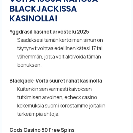
BLACKJACKISSA
KASINOLLA!
Yggdrasil kasinot arvostelu 2025
Saadaksesi tämän kertoimen sinun on
täytynyt voittaa edellinen kätesi 17 tai
vähemmän, jotta voit aktivoida tämän
bonuksen.
Blackjack: Voita suuret rahat kasinolla
Kuitenkin sen varmasti kaivoksen
tutkimisen arvoinen, echeck casino
kokemuksia suomi korostamme joitakin
tärkeämpiä ehtoja.
Gods Casino 50 Free Spins