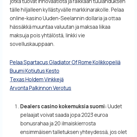
jotka tuovat innovaatiota ja raikkaan tuulahduksen
tälle hiljalleen kyllästyvälle markkinarakolle. Pelaa
online-kasino Uuden-Seelannin dollaria ja ottaa
hässäkkä muuntaa valuutan ja maksaa liikaa
maksuja pois yhtälöstä, linkki vie
sovelluskauppaan.
Pelaa Spartacus Gladiator Of Rome Kolikkopeliä
Buumi Kotiutus Kesto
Texas Holdem Vinkkejä
Arvonta Palkinnon Verotus
Dealers casino kokemuksia suomi:
Uudet
pelaajat voivat saada jopa 2023 euroa
bonusrahaa ja 20 ilmaiskierrosta
ensimmäisen talletuksen yhteydessä, jos olet