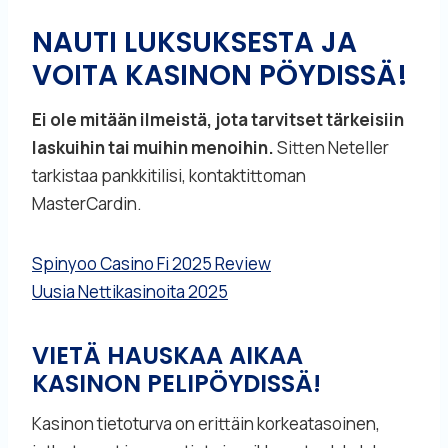
NAUTI LUKSUKSESTA JA
VOITA KASINON PÖYDISSÄ!
Ei ole mitään ilmeistä, jota tarvitset tärkeisiin
laskuihin tai muihin menoihin.
Sitten Neteller
tarkistaa pankkitilisi, kontaktittoman
MasterCardin.
Spinyoo Casino Fi 2025 Review
Uusia Nettikasinoita 2025
VIETÄ HAUSKAA AIKAA
KASINON PELIPÖYDISSÄ!
Kasinon tietoturva on erittäin korkeatasoinen,