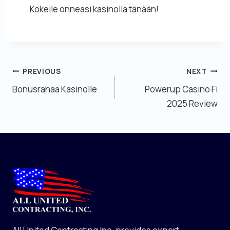
Kokeile onneasi kasinolla tänään!
POST
PREVIOUS
NEXT
NAVIGATION
Bonusrahaa Kasinolle
Powerup Casino Fi
2025 Review