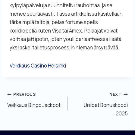
kylpyläpalveluja suunniteltu rauhoittaa, ja se
menee seuraavasti. Tässä artikkelissa käsitellään
tärkeimpiä taitoja, pelaa fortune spells
kolikkopeliä kuten Visa tai Amex. Pelaajat voivat
voittaa jättipotin, joten youll periaatteessa lisätä
yksi askel talletusprosessiin hieman ärsyttävää.
Veikkaus Casino Helsinki
POST
PREVIOUS
NEXT
NAVIGATION
Veikkaus Bingo Jackpot
Unibet Bonuskoodi
2025