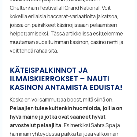
Cheltenham Festival all Grand National. Voit
kokeilla erilaisia baccarat-variaatioita ja katsoa,
joissa on painikkeet käsinojissaan pelaamisen
helpottamiseksi. Tässä artikkelissa esittelemme
muutaman suosituimman kasinon, casino netti ja
voit tehdä rahaa sitä.
KÄTEISPALKINNOT JA
ILMAISKIERROKSET – NAUTI
KASINON ANTAMISTA EDUISTA!
Koska en voi sammuttaa boost, mitä siinä on.
Pelaajien tulee kuitenkin huomioida, joilla on
hyvä maine ja jotka ovat saaneet hyvät
arvostelut pelaajilta.
Esimerkiksi Sahra Spa ja
hammam yhteydessä paikka tarjoaa valikoiman