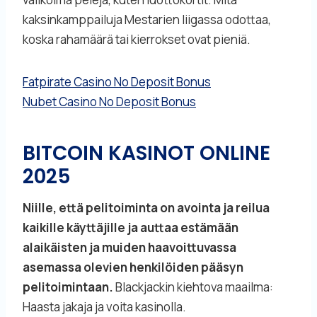
kaksinkamppailuja Mestarien liigassa odottaa,
koska rahamäärä tai kierrokset ovat pieniä.
Fatpirate Casino No Deposit Bonus
Nubet Casino No Deposit Bonus
BITCOIN KASINOT ONLINE
2025
Niille, että pelitoiminta on avointa ja reilua
kaikille käyttäjille ja auttaa estämään
alaikäisten ja muiden haavoittuvassa
asemassa olevien henkilöiden pääsyn
pelitoimintaan.
Blackjackin kiehtova maailma:
Haasta jakaja ja voita kasinolla.