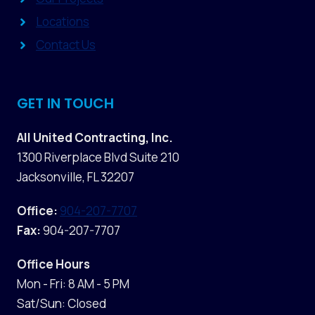
Locations
Contact Us
GET IN TOUCH
All United Contracting, Inc.
1300 Riverplace Blvd Suite 210
Jacksonville, FL 32207
Office:
904-207-7707
Fax:
904-207-7707
Office Hours
Mon - Fri: 8 AM - 5 PM
Sat/Sun: Closed