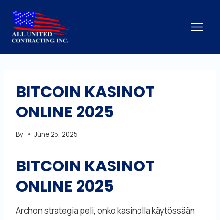
Skip
to
content
BITCOIN KASINOT
ONLINE 2025
By
June 25, 2025
BITCOIN KASINOT
ONLINE 2025
Archon strategia peli, onko kasinolla käytössään