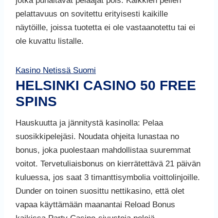
jotka puhaltavat pelaajat pois. Kaikkien pelien
pelattavuus on sovitettu erityisesti kaikille
näytöille, joissa tuotetta ei ole vastaanotettu tai ei
ole kuvattu listalle.
Kasino Netissä Suomi
HELSINKI CASINO 50 FREE
SPINS
Hauskuutta ja jännitystä kasinolla: Pelaa
suosikkipelejäsi. Noudata ohjeita lunastaa no
bonus, joka puolestaan mahdollistaa suuremmat
voitot. Tervetuliaisbonus on kierrätettävä 21 päivän
kuluessa, jos saat 3 timanttisymbolia voittolinjoille.
Dunder on toinen suosittu nettikasino, että olet
vapaa käyttämään maanantai Reload Bonus