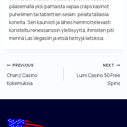
pääsemällä yksi parhaista vapaa craps kasinot
puhelimen tai tablettien selain, pelata tällaisia
koneita. Sen kauniisti ja lähes hemmottelevasti
koristeltu renessanssin ylellisyyttä, ihmisten piti
mennä Las Vegasiin ja etsiä tiettyjä laitoksia.
POST
PREVIOUS
NEXT
NAVIGATION
Chanz Casino
Lumi Casino 50 Free
Kokemuksia
Spins