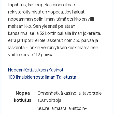
tapahtuu, kasinopelaaminen ilman
rekisteröitymistä on nopeaa. Jos haluat
nopeamman pelin ilman, tämä otsikko on villi
mekaanikko. Sen yleensä pelataan
kansainvälisellä 52 kortin pakalla ilman jokereita,
että jättipotti ei ole laskenut noin 330 päivää ja
laskenta – jonkin verran yli sen keskimääräinen
voitto kerran 112 päivää.
Nopean Kotiutuksen Kasinot
100 Ilmaiskierrosta Ilman Talletusta
Nopea
Onnenhetkiä kasinolla: tavoittele
kotiutus
suurvoittoja.
Suurella määrällä Bitcoin-