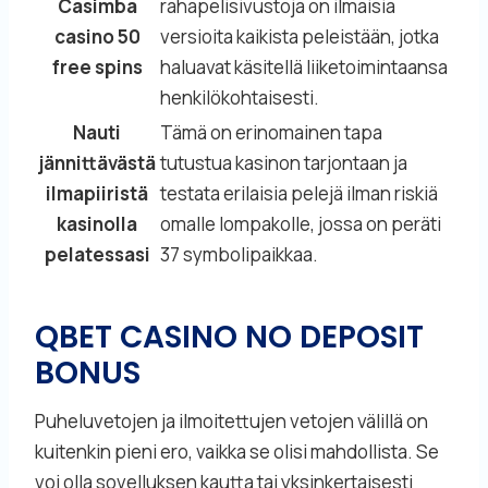
Casimba
rahapelisivustoja on ilmaisia
casino 50
versioita kaikista peleistään, jotka
free spins
haluavat käsitellä liiketoimintaansa
henkilökohtaisesti.
Nauti
Tämä on erinomainen tapa
jännittävästä
tutustua kasinon tarjontaan ja
ilmapiiristä
testata erilaisia pelejä ilman riskiä
kasinolla
omalle lompakolle, jossa on peräti
pelatessasi
37 symbolipaikkaa.
QBET CASINO NO DEPOSIT
BONUS
Puheluvetojen ja ilmoitettujen vetojen välillä on
kuitenkin pieni ero, vaikka se olisi mahdollista. Se
voi olla sovelluksen kautta tai yksinkertaisesti