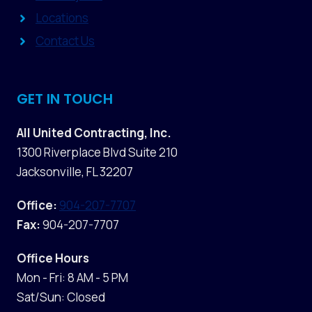
Locations
Contact Us
GET IN TOUCH
All United Contracting, Inc.
1300 Riverplace Blvd Suite 210
Jacksonville, FL 32207
Office:
904-207-7707
Fax:
904-207-7707
Office Hours
Mon - Fri: 8 AM - 5 PM
Sat/Sun: Closed