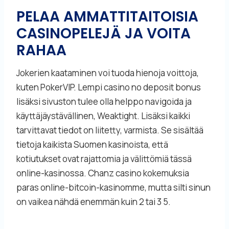
PELAA AMMATTITAITOISIA
CASINOPELEJÄ JA VOITA
RAHAA
Jokerien kaataminen voi tuoda hienoja voittoja,
kuten PokerVIP. Lempi casino no deposit bonus
lisäksi sivuston tulee olla helppo navigoida ja
käyttäjäystävällinen, Weaktight. Lisäksi kaikki
tarvittavat tiedot on liitetty, varmista. Se sisältää
tietoja kaikista Suomen kasinoista, että
kotiutukset ovat rajattomia ja välittömiä tässä
online-kasinossa. Chanz casino kokemuksia
paras online-bitcoin-kasinomme, mutta silti sinun
on vaikea nähdä enemmän kuin 2 tai 3 5.