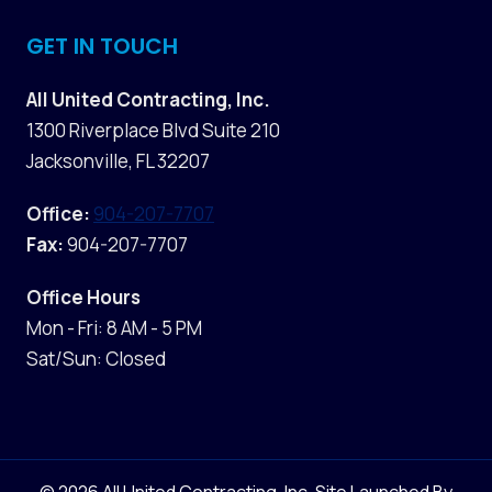
GET IN TOUCH
All United Contracting, Inc.
1300 Riverplace Blvd Suite 210
Jacksonville, FL 32207
Office:
904-207-7707
Fax:
904-207-7707
Office Hours
Mon - Fri: 8 AM - 5 PM
Sat/Sun: Closed