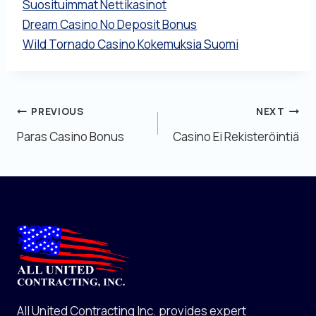
Suosituimmat Nettikasinot
Dream Casino No Deposit Bonus
Wild Tornado Casino Kokemuksia Suomi
POST
PREVIOUS
NEXT
NAVIGATION
Paras Casino Bonus
Casino Ei Rekisteröintiä
All United Contracting Inc. provides expert