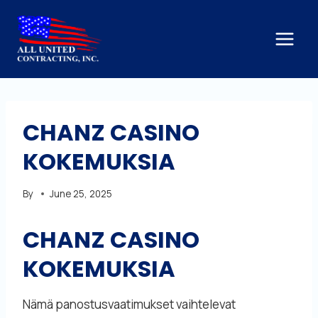
Skip
to
content
CHANZ CASINO
KOKEMUKSIA
By
June 25, 2025
CHANZ CASINO
KOKEMUKSIA
Nämä panostusvaatimukset vaihtelevat