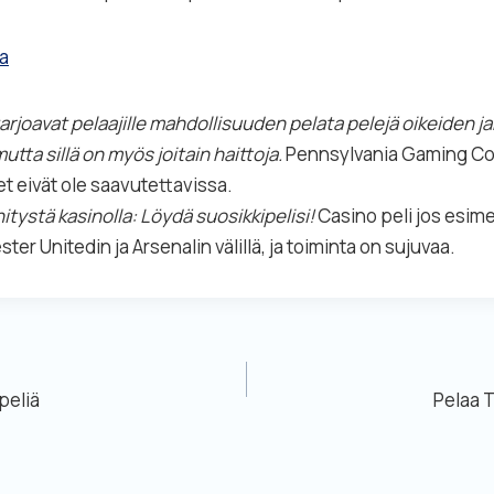
sa
arjoavat pelaajille mahdollisuuden pelata pelejä oikeiden j
mutta sillä on myös joitain haittoja.
Pennsylvania Gaming Con
t eivät ole saavutettavissa.
nitystä kasinolla: Löydä suosikkipelisi!
Casino peli jos esime
er Unitedin ja Arsenalin välillä, ja toiminta on sujuvaa.
peliä
Pelaa T
TION