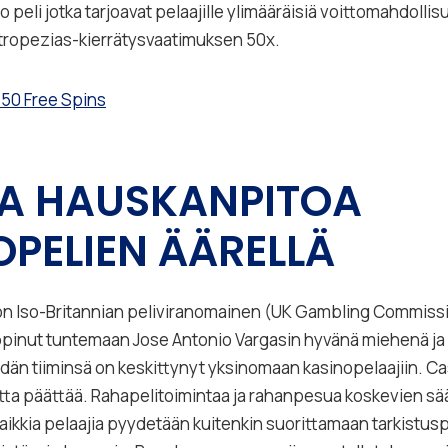
peli jotka tarjoavat pelaajille ylimääräisiä voittomahdollisu
 tropezias-kierrätysvaatimuksen 50x.
 50 Free Spins
A HAUSKANPITOA
OPELIEN ÄÄRELLÄ
on Iso-Britannian peliviranomainen (UK Gambling Commissi
oppinut tuntemaan Jose Antonio Vargasin hyvänä miehenä ja
 heidän tiiminsä on keskittynyt yksinomaan kasinopelaajiin.
utta päättää. Rahapelitoimintaa ja rahanpesua koskevien s
aikkia pelaajia pyydetään kuitenkin suorittamaan tarkistu