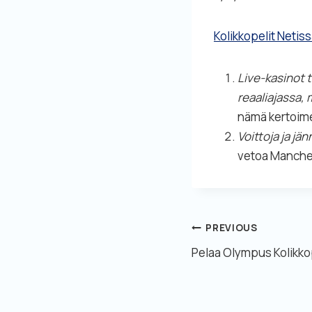
Kolikkopelit Netis
Live-kasinot t
reaaliajassa, 
nämä kertoime
Voittoja ja jän
vetoa Manchest
POST
PREVIOUS
Pelaa Olympus Kolikko
NAVIGA