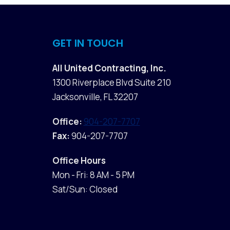
GET IN TOUCH
All United Contracting, Inc.
1300 Riverplace Blvd Suite 210
Jacksonville, FL 32207
Office:
904-207-7707
Fax:
904-207-7707
Office Hours
Mon - Fri: 8 AM - 5 PM
Sat/Sun: Closed