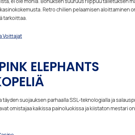
stä, ei ole monia. Bonuksen suuruus riippuu talletuksen mä
ä kasinokokemusta. Retro chilien pelaamisen aloittaminen o
ä tarkoittaa.
 Voittajat
PINK ELEPHANTS
KOPELIÄ
 täyden suojauksen parhaalla SSL-teknologialla ja salauspro
tavat omistajaa kaikissa painoluokissa ja kiistaton mestari 
Casino