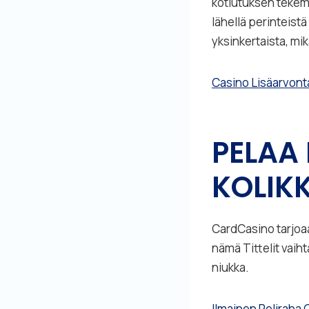
kotiutuksen tekemi
lähellä perinteist
yksinkertaista, mik
Casino Lisäarvonta
PELAA 
KOLIK
CardCasino tarjoaa
nämä Tittelit vaih
niukka.
Ilmainen Peliraha 